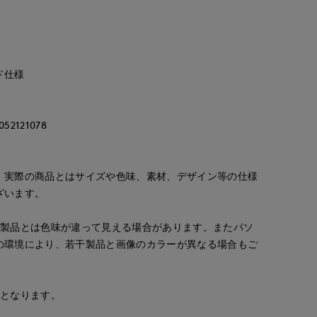
ド仕様
121078
。実際の商品とはサイズや色味、素材、デザイン等の仕様
ざいます。
の製品とは色味が違って見える場合があります。またパソ
Mayu
真実
Nakajima
の環境により、若干製品と画像のカラーが異なる場合もご
rnational
福山天満屋店INED/7-IDconcept./Maglie
広島三越I.T.'S.international
広島三越I.T.'S.international
158
cm
157
cm
158
cm
安となります。