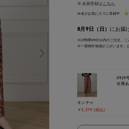
会員登録は
こちら
16名がお気に入りに登録中
8月9日（日）
にお届
※27時間
09分
以内
のご注文、ご
※一部例外地域がございます。(
09(9
在庫
キンチャ
￥5,379 (税込)