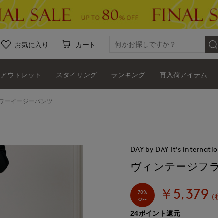
お気に入り
カート
アウトレット
スタイリング
ランキング
再入荷アイテム
ワーイージーパンツ
DAY by DAY It's internatio
ヴィンテージフ
￥5,379
70%
(
OFF
24ポイント還元