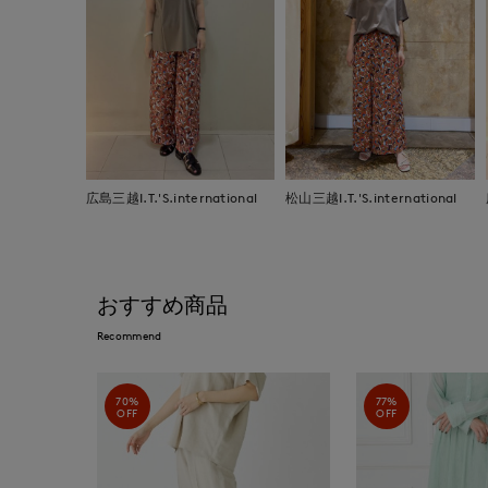
広島三越I.T.'S.international
松山三越I.T.'S.international
おすすめ商品
Recommend
70%
77%
OFF
OFF