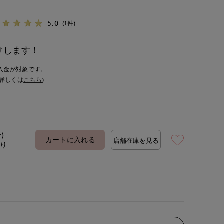
5.0
(1件)
けします！
入金が対象です。
詳しくは
こちら
)
号)
カートに入れる
店舗在庫を見る
あり