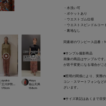
・水洗い可
・ポケットあり
・ウエストゴム仕様
・ウエストスピンドルコー
・裏地なし
同素材のワンピース品番：1052
■サンプル撮影商品
画像の商品はサンプルです
が若干変更になる場合がご
■照明の関係により、実際
ayaka
Mayu
ayaka
Nakajima
コン・スマートフォンなど
t.
ational
立川伊勢丹I.T.'S.international
福山天満屋店INED/7-IDconcept./Maglie
立川伊勢丹I.T.'S.international
広島三越I.T.'S.inte
ざいます。
170
cm
158
cm
170
cm
158
cm
■サイズ表記はあくまで目