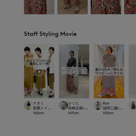
Staff Styling Movie
ナオミ
かくた
Ryo
那覇メインプレイスI.T.'S.international
長崎浜屋I.T.'S. international/7-IDconcep
福岡三越I.T.'S.intern
162
cm
167
cm
153
cm