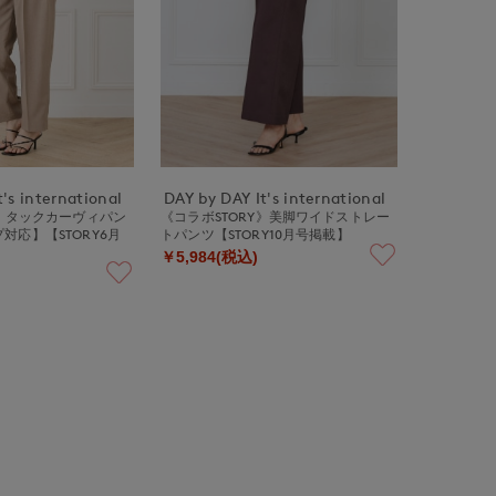
's international
DAY by DAY It's international
Y》タックカーヴィパン
《コラボSTORY》美脚ワイドストレー
対応】【STORY6月
トパンツ【STORY10月号掲載】
￥5,984(税込)