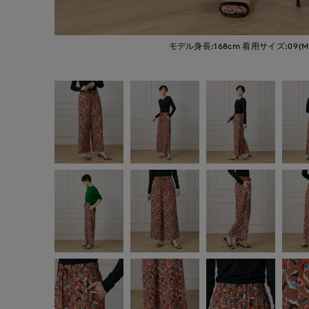
モデル身長:168cm
着用サイズ:09(M