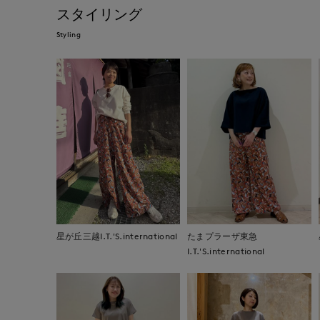
スタイリング
Styling
星が丘三越I.T.'S.international
たまプラーザ東急
I.T.'S.international