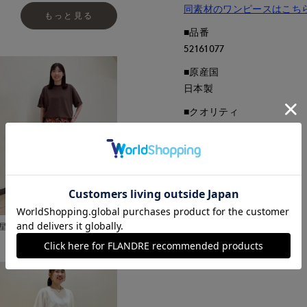
同素材のワンピースはこち
もっと見る
■品番
52161077
■原産国
日本製
■クオリティ
ポリエステル100%
■取扱い方法
取り扱いについて
星が丘三越I.T.'S.international