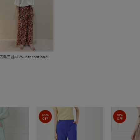
広島三越I.T.'S.international
80%
70%
OFF
OFF