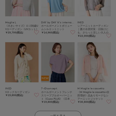
Maglie L
DAY by DAY It's international
INED
《大きいサイズ》ロゴ刺繍U
ホールガーメントボリュー
シアーニットカーディガン
Vカーディガン《UVカット》
ムシルエットニット
｜夏の冷房対策・日除けに
も、さらっと涼しい大人の
￥29,700(税込)
￥14,960(税込)
抜け感シアー
￥22,000(税込)
NEW
INED
7-IDconcept.
M Maglie le cassetto
Vネックカーディガン
ホールガーメントフレンチ
《M Maglie le cassetto×吉
スリーブプルオーバーニッ
田理紗》品ありモードなシ
￥19,800(税込)
ト《Cuoo PLUS》《日本
アーニットジャケット
製》｜大人の品格漂う、上
￥19,800(税込)
￥30,800(税込)
質かのこ編み日本製ニット
一覧を見る