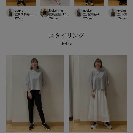
ayaka
ayaka
Nakajima
ayaka
立川伊勢丹I.T.'S.international
立川伊勢丹I.T.'S.international
広島三越I.T.'S.international
立川伊勢丹I.T.
170
cm
170
cm
158
cm
170
cm
スタイリング
Styling