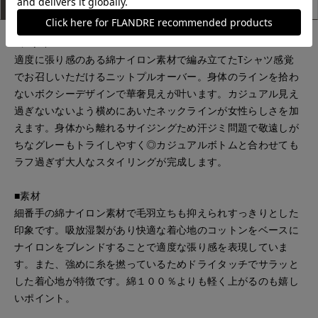
アイテム説明
サイズ詳細
購入レビュー
■デザイン
適度に張り感のある綿ナイロン素材で編み立てたTシャツ感覚
でお召しいただけるニットプルオーバー。身体のラインを拾わ
ないボクシーデザインで華奢見えが叶います。カジュアル見え
過ぎないないよう横めにあいたネックラインが女性らしさを加
えます。身体から離れるサイジングため汗ジミ問題で敬遠しが
ちなグレーもトライしやすく◎カジュアルボトムと合わせても
ラフ過ぎず大人なスタイリングが完成します。
■素材
細番手の綿ナイロン素材で毛羽立ちも抑えられすっきりとした
印象です。吸放湿製があり快適な着心地のコットンをベースに
ナイロンをブレンドすることで適度な張り感を表現していま
す。また、強めに糸を撚っているためドライタッチでサラッと
した着心地が特徴です。綿１００％よりも軽く上がるのも嬉し
いポイント。