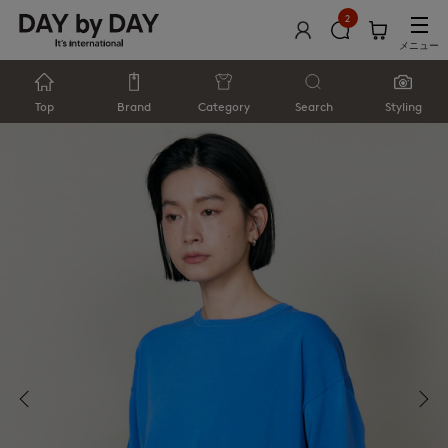
2
メニュー
Top
Brand
Category
Search
Styling