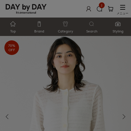
2
メニュー
Top
Brand
Category
Search
Styling
70%
OFF