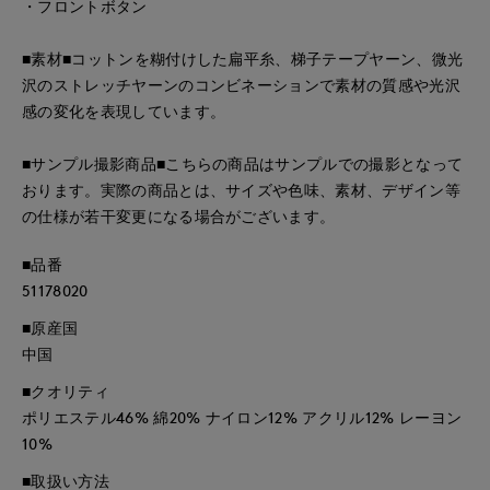
・フロントボタン
■素材■コットンを糊付けした扁平糸、梯子テープヤーン、微光
沢のストレッチヤーンのコンビネーションで素材の質感や光沢
感の変化を表現しています。
■サンプル撮影商品■こちらの商品はサンプルでの撮影となって
おります。実際の商品とは、サイズや色味、素材、デザイン等
の仕様が若干変更になる場合がございます。
■品番
51178020
■原産国
中国
■クオリティ
ポリエステル46% 綿20% ナイロン12% アクリル12% レーヨン
10%
■取扱い方法