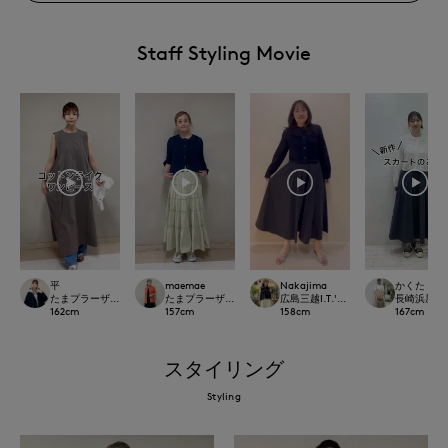
Staff Styling Movie
Nakajima
かくた
平
maemae
広島三越I.T.'S.international
長崎浜屋I.T.'S
たまプラーザ東急I.T.'S.international
たまプラーザ東急I.T.'S.international
158
cm
167
cm
162
cm
157
cm
スタイリング
Styling