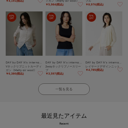
ィガン《Melty air wool》
ブル
￥4,191(税込)
￥5,984(税込)
￥8,976(税込)
60%
70%
70%
OFF
OFF
OFF
DAY by DAY It's international
DAY by DAY It's international
DAY by DAY It's international
Vネックリブニットカーディ
2wayネックリブノースリー
レイヤードデザインニット
ガン《Melty air wool》
ブ
￥4,785(税込)
￥6,380(税込)
￥3,597(税込)
一覧を見る
最近見たアイテム
Recent