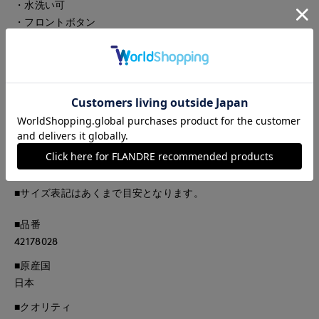
・水洗い可
・フロントボタン
■サンプル撮影商品
画像の商品はサンプルです。実際の商品とはサイズや色味、素
材、デザイン等の仕様が若干変更になる場合がございます。
■照明の関係により、実際の製品とは色味が違って見える場合
があります。またパソコン・スマートフォンなどの環境によ
り、若干製品と画像のカラーが異なる場合もございます。
■サイズ表記はあくまで目安となります。
■品番
42178028
■原産国
日本
■クオリティ