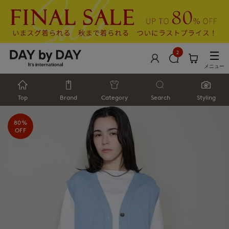
2
メニュー
Top
Brand
Category
Search
Styling
80%
OFF