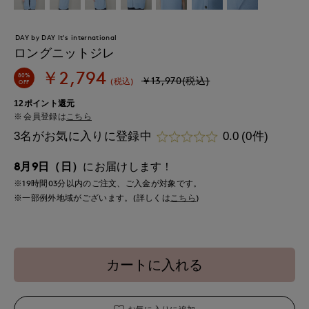
DAY by DAY It's international
ロングニットジレ
￥2,794
80%
￥13,970(税込)
(税込)
OFF
12ポイント還元
会員登録は
こちら
3名がお気に入りに登録中
0.0
(0件)
8月9日（日）
にお届けします！
※19時間
03分
以内
のご注文、ご入金が対象です。
※一部例外地域がございます。(詳しくは
こちら
)
カートに入れる