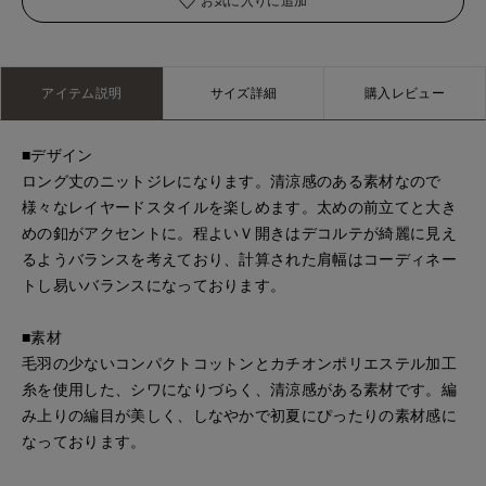
お気に入りに追加
アイテム説明
サイズ詳細
購入レビュー
■デザイン
ロング丈のニットジレになります。清涼感のある素材なので
様々なレイヤードスタイルを楽しめます。太めの前立てと大き
めの釦がアクセントに。程よいＶ開きはデコルテが綺麗に見え
るようバランスを考えており、計算された肩幅はコーディネー
トし易いバランスになっております。
■素材
毛羽の少ないコンパクトコットンとカチオンポリエステル加工
糸を使用した、シワになりづらく、清涼感がある素材です。編
み上りの編目が美しく、しなやかで初夏にぴったりの素材感に
なっております。