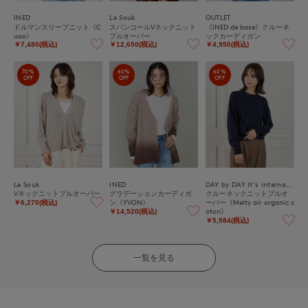
INED
Le Souk
OUTLET
ドルマンスリーブニット《C
スパンコールVネックニット
《INED de base》クルーネ
uoo》
プルオーバー
ックカーディガン
￥7,480(税込)
￥12,650(税込)
￥4,950(税込)
70%
60%
60%
OFF
OFF
OFF
Le Souk
INED
DAY by DAY It's international
Vネックニットプルオーバー
グラデーションカーディガ
クルーネックニットプルオ
ン《YVON》
ーバー《Melty air organic c
￥6,270(税込)
oton》
￥14,520(税込)
￥5,984(税込)
一覧を見る