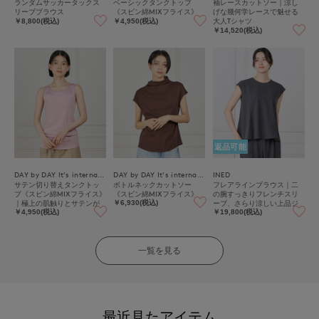
ランダムサッカータックス
ベーシックタンクトップ
袖レースカットソー｜涼し
リーブブラウス
《スビン綿MIXフライス》
げな幾何学レースで魅せる
大人Tシャツ
￥8,800(税込)
￥4,950(税込)
￥14,520(税込)
返品可能
DAY by DAY It's international
DAY by DAY It's international
INED
サテン切り替えタンクトッ
ボトルネックカットソー
フレアラインブラウス｜二
プ《スビン綿MIXフライス》
《スビン綿MIXフライス》
の腕すっきりフレンチスリ
｜極上の肌触りとサテンが
ーブ、さらり涼しい上品ジ
￥6,930(税込)
映える上品インナー
ョーゼット
￥4,950(税込)
￥19,800(税込)
一覧を見る
最近見たアイテム