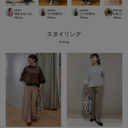
yoshi
ayaka
ayaka
Nakajima
博多大丸7-IDconcept.
立川伊勢丹I.T.'S.international
立川伊勢丹I.T.'S.international
広島三越I.T.'
155
cm
170
cm
170
cm
158
cm
スタイリング
Styling