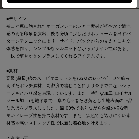
アイテム説明
サイズ詳細
購入レビュー
■デザイン
袖口と裾に施されたオーガンジーのシアー素材が軽やかで清涼
感のある印象を演出。後ろ身頃に少しだけボリュームを出すパ
ターンテクニックにより、サイド、バックからの見え方にも立
体感を作り、シンプルなシルエットながらデザイン性のある、
一枚で華やかさをプラスしてくれるアイテムです。
■素材
高級(超長)綿のスーピマコットンを(32Ｇの)ハイゲージで編み
あげたポンチ素材。高密度で編むことにより今までにないシャ
ープさとハリ感を表現しています。また、特別な加工(ロイヤル
クール加工)を施す事で、糸の毛羽をそぎ落とし生地表面の上品
な光沢をプラスしました。綿100%でありながら合繊の様な程
良いドレープ性を持つ素材です。また、淡色でも透けにくい素
材感や高いストレッチ性で快適な着心地を叶えます。
・水洗い可