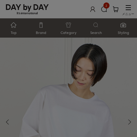
2
メニュー
Top
Brand
Category
Search
Styling