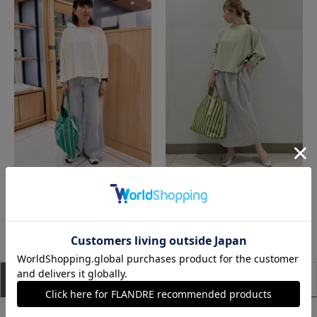
川西阪急I.T.'S. international
札幌丸井今井7-IDconcept.
もっと見る
アイテム説明
サイズ詳細
購入レビュー