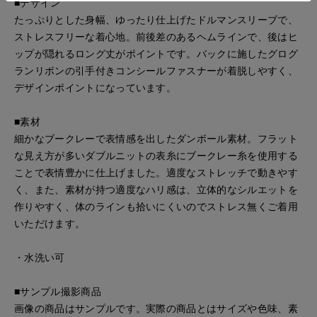
■デザイン
たっぷりとした身幅、ゆったり仕上げたドルマンスリーブで、
ストレスフリーな着心地。前後差のあるヘムラインで、後はヒ
ップが隠れるロング丈がポイントです。バックに施したグログ
ランリボンの引手付きコンシールファスナーが着脱しやすく、
デザインポイントになっています。
■素材
細かなブークレーで表情感を出したダンボール素材。フラット
な見え方が多いダブルニットの表糸にブークレー糸を使用する
ことで表情豊かに仕上げました。適度なストレッチで動きやす
く、また、素材が持つ適度なハリ感は、立体的なシルエットを
作りやすく、体のラインも拾いにくいのでストレス無くご着用
いただけます。
・水洗い可
■サンプル撮影商品
画像の商品はサンプルです。実際の商品とはサイズや色味、素