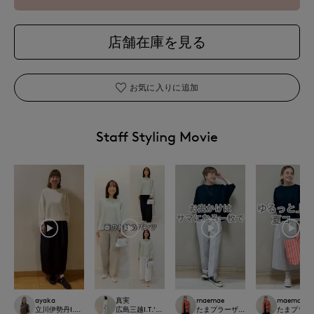
店舗在庫を見る
お気に入りに追加
Staff Styling Movie
ayaka
真実
maemae
maemae
立川伊勢丹I.T.'S.international
広島三越I.T.'S.international
たまプラーザ東急I.T.'S.international
たまプラーザ東急