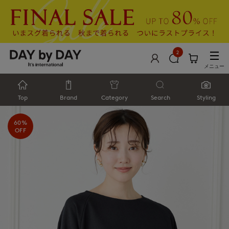
2
メニュー
Top
Brand
Category
Search
Styling
60%
OFF