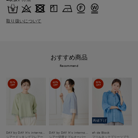
取り扱いについて
おすすめ商品
Recommend
50%
60%
50%
OFF
OFF
OFF
再値下げ
DAY by DAY It's international
DAY by DAY It's international
ef-de Black
シアードッキングフレアー
シアー切替えプルオーバー
フリルネックプリーツブラ