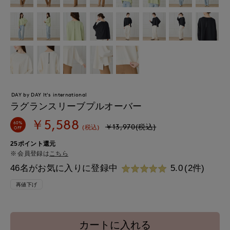
DAY by DAY It's international
ラグランスリーブプルオーバー
￥5,588
60%
￥13,970(税込)
(税込)
OFF
25ポイント還元
会員登録は
こちら
46名がお気に入りに登録中
5.0
(2件)
再値下げ
カートに入れる