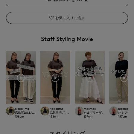
お気に入りに追加
Staff Styling Movie
Nakajima
Nakajima
maemae
maemae
広島三越I.T.'S.international
広島三越I.T.'S.international
たまプラーザ東急I.T.'S.international
たまプラーザ東急
158
cm
158
cm
157
cm
157
cm
スタイリング