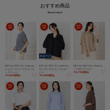
おすすめ商品
Recommend
60%
60%
60%
OFF
OFF
OFF
再値下げ
DAY by DAY It's international
DAY by DAY It's international
DAY by DAY It's international
ドルマンスリーブクルーネ
ギャザーデザインプルオー
リブ衿Tブラウス
ックTシャツ
バー
￥4,796(税込)
￥3,564(税込)
￥5,984(税込)
60%
50%
60%
OFF
OFF
OFF