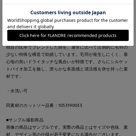
れて見えるシルエットにこだわりました。後裾のタックによ
り、さらに立体的なフォルムに仕上げております。毛羽立ちが
少ないつるっとした表情で、上品な印象で着用していただけま
す。
■素材
独自の比率でブレンドした綿を、通常に比べて圧倒的に毛羽の
少ない特殊な構造で紡績しています。毛羽が発生しにくく、着
心地の良いドライタッチな風合いが特徴です。さらにシルケッ
トバイオ加工を施し、滑らかな表面感と清涼感を併せ持った素
材です。
・水洗い可
同素材のカットソー品番：1053190033
■サンプル撮影商品
画像の商品はサンプルです。実際の商品とはサイズや色味、素
材、デザイン等の仕様が若干変更になる場合がございます。