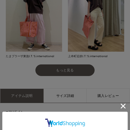
たまプラーザ東急I.T.'S.international
上本町近鉄I.T.'S.international
もっと見る
アイテム説明
サイズ詳細
購入レビュー
■デザイン
たっぷりとしたドルマンシルエットのクルーネックプルオーバ
ー。二の腕やウエスト周りをカバーしながら、着るだけでこな