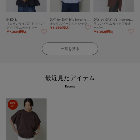
INED L
DAY by DAY It's international
DAY by DAY It's international
《大きいサイズ》ドッキン
オックスベーシックシャツ
ラウンドヘムカットプルオ
グペプラムカットソー
ーバー
￥8,250(税込)
￥7,260(税込)
￥5,192(税込)
一覧を見る
最近見たアイテム
Recent
70%
OFF