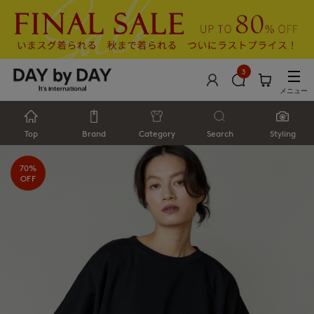
3
メニュー
Top
Brand
Category
Search
Styling
70%
OFF