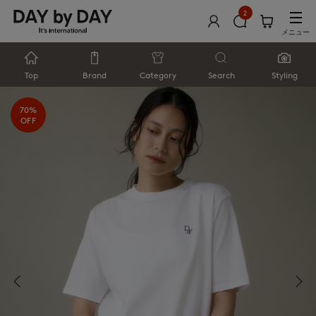
2
メニュー
Top
Brand
Category
Search
Styling
70%
OFF