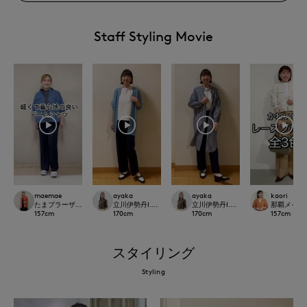
Staff Styling Movie
maemae
ayaka
ayaka
kaori
たまプラーザ東急I.T.'S.international
立川伊勢丹I.T.'S.international
立川伊勢丹I.T.'S.international
那覇メインプレイ
157
cm
170
cm
170
cm
157
cm
スタイリング
Styling