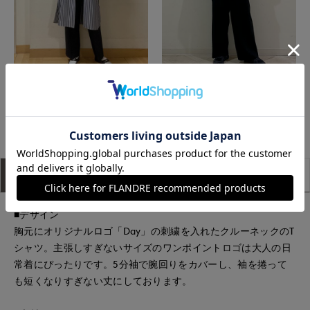
立川伊勢丹I.T.'S.international
たまプラーザ東急I.T.'S.international
もっと見る
アイテム説明
サイズ詳細
購入レビュー
■デザイン
胸元にオリジナルロゴ「Day」の刺繍を入れたクルーネックのT
シャツ。主張しすぎないサイズのワンポイントロゴは大人の日
常着にぴったりです。5分袖で腕回りをカバーし、袖を捲って
も短くなりすぎない丈にしております。