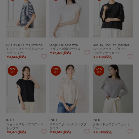
DAY by DAY It's international
Maglie le cassetto
DAY by DAY It's international
ドルマンスリーブクルーネ
フラワー刺繍ブラウス
バックタックＴブラウス
ックTシャツ
《グランサッカー》
￥12,320(税込)
￥3,564(税込)
￥3,168(税込)
30%
25%
60%
OFF
OFF
OFF
INED
INED
INED
ショートスリーブコクーン
リネンコクーンスリーブブ
クルーネックテレコカット
トップス
ラウス
ソー
￥8,470(税込)
￥16,500(税込)
￥4,840(税込)