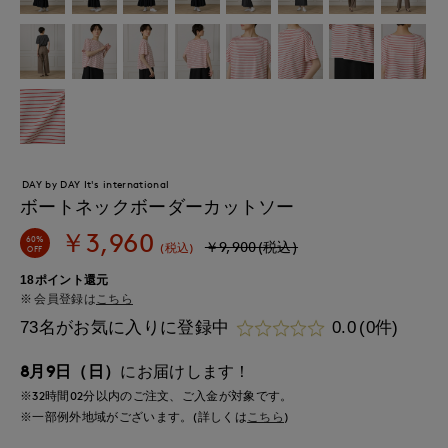
DAY by DAY It's international
ボートネックボーダーカットソー
￥3,960
60%
￥9,900(税込)
(税込)
OFF
18ポイント還元
会員登録は
こちら
73名がお気に入りに登録中
0.0
(0件)
8月9日（日）
にお届けします！
※32時間
02分
以内
のご注文、ご入金が対象です。
※一部例外地域がございます。(詳しくは
こちら
)