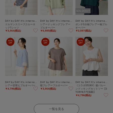
SOLDOUT
DAY by DAY It's international
DAY by DAY It's international
DAY by DAY It's international
ドルマンスリーブクルーネ
シアードッキングフレアー
ポンチ5分袖フレアー袖プル
ックTシャツ
プルオーバー
オーバー
￥3,564(税込)
￥6,985(税込)
￥3,597(税込)
60%
60%
60%
OFF
OFF
OFF
DAY by DAY It's international
DAY by DAY It's international
DAY by DAY It's international
シアー切替えプルオーバー
裾フレアープルオーバー
《コラボSTORY》裾バルー
ンドッキングカットソー【S
￥4,796(税込)
￥3,564(税込)
TORY8月号掲載】
￥4,796(税込)
一覧を見る