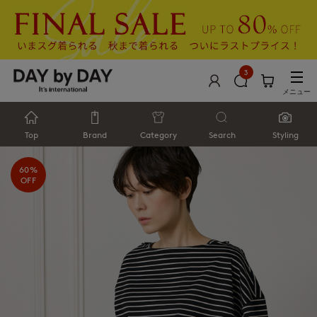
3
メニュー
Top
Brand
Category
Search
Styling
60%
OFF