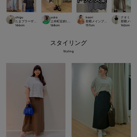
chigu
yuka
kaori
ナオミ
たまプラーザ東急I.T.'S.international
上本町近鉄I.T.'S.international
那覇メインプレイスI.T.'S.internation
那覇メインプレイ
166
cm
168
cm
157
cm
162
cm
スタイリング
Styling