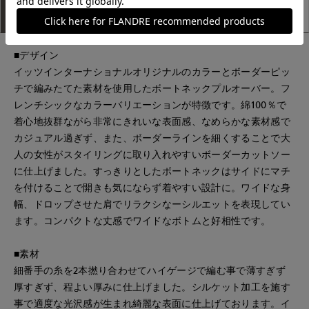
アイテム説明
サイズ詳細
購入レビュー
■デザイン
イッツインターナショナルオリジナルのカラーとボーダーピッ
チで編みたてた素材を使用したボートネックプルオーバー。フ
レンチシックなカラーバリエーションが特徴です。綿100％で
着心地抜群ながら非常にきれいな表面感、なめらかな素材感で
カジュアル過ぎず、また、ボーダーラインを細くすることで大
人の女性がスタイリングに取り入れやすいボーダーカットソー
に仕上げました。すっきりとしたボートネックはサイドにマチ
を付けることで開きも気にならず着やすい設計に。ワイドな身
幅、ドロップさせた肩でリラクシなーシルエットを表現してい
ます。コンパクトな丈感でワイドなボトムと好相性です。
■素材
細番手の糸を2本撚り合わせてハイゲージで編む事で薄すぎず
厚すぎず、程よい厚みに仕上げました。シルケット加工を施す
事で適度な光沢感が生まれ綺麗な表面に仕上げております。イ