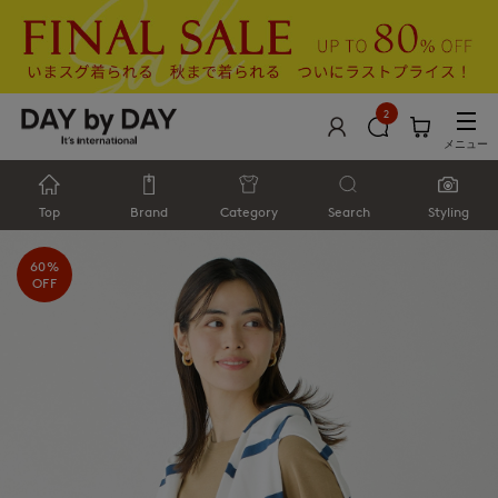
2
メニュー
Top
Brand
Category
Search
Styling
60%
OFF