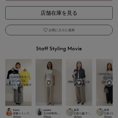
店舗在庫を見る
お気に入りに追加
Staff Styling Movie
kaori
ayaka
真実
真実
那覇メインプレイスI.T.'S.international
立川伊勢丹I.T.'S.international
広島三越I.T.'S.international
広島三越I.T.'
157
cm
170
cm
157
cm
157
cm