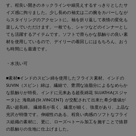
す。程良い開きのネックラインや細見えするすっきりとしたサ
イズ感に拘りました。少し長めの袖丈は二の腕をカバーしなが
らスタイリングのアクセントに。袖を折り返して表情の変化も
楽しんでいただけます。一枚でも、シャツなどのインナーとし
ても活躍するアイテムです。ソフトで滑らかな肌触りの良い素
材を使用しているので、デイリーの着回しにはもちろん、おう
ち時間にも最適です。
・水洗い可
■素材■インドのスビン綿を使用したフライス素材。インドの
SUVIN（スビン）綿は、繊細で、豊潤な油脂分によるなめらか
な肌触りが特長。インドに元来ある超長綿花 SUJATHA(スジャ
ータ)と 海島綿(St.VINCENT) が交配されて出来た希少価値が
高い超長綿。 繊維長が長く、繊度が細く、強度があり、上品な
光沢が特徴です。伸縮性のある、程良い肉感のソフトなフライ
ス組織の素材に、更に、ローズぺトール加工を施すことで抜群
の肌触りの生地に仕上げました。