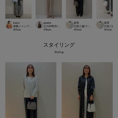
kaori
ayaka
真実
真実
那覇メインプレイスI.T.'S.international
立川伊勢丹I.T.'S.international
広島三越I.T.'S.international
広島三越I.T.'
157
cm
170
cm
157
cm
157
cm
スタイリング
Styling