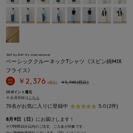
DAY by DAY It's international
ベーシッククルーネックTシャツ《スビン綿MIX
フライス》
￥2,376
60%
￥5,940(税込)
(税込)
OFF
10ポイント還元
会員登録は
こちら
76名がお気に入りに登録中
5.0
(2件)
8月9日（日）
にお届けします！
※17時間
22分
以内
のご注文、ご入金が対象です。
※一部例外地域がございます。(詳しくは
こちら
)