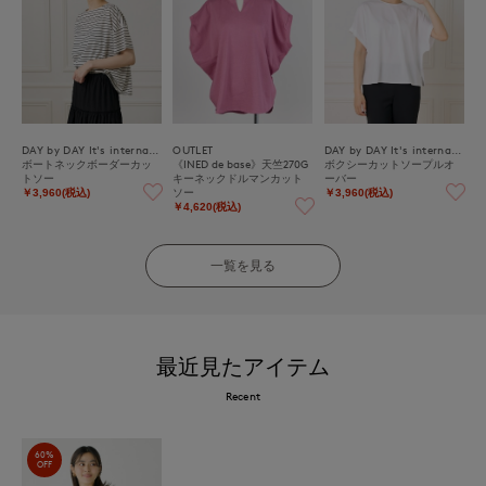
DAY by DAY It's international
OUTLET
DAY by DAY It's international
ボートネックボーダーカッ
《INED de base》天竺270G
ボクシーカットソープルオ
トソー
キーネックドルマンカット
ーバー
ソー
￥3,960(税込)
￥3,960(税込)
￥4,620(税込)
一覧を見る
最近見たアイテム
Recent
60%
OFF