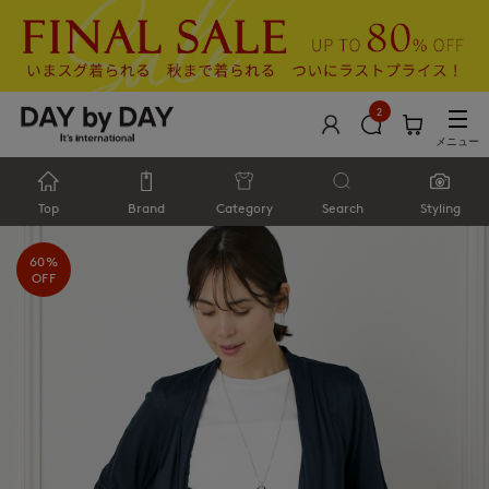
2
メニュー
Top
Brand
Category
Search
Styling
60%
OFF