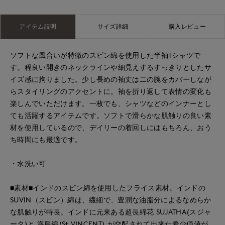
アイテム説明
サイズ詳細
購入レビュー
ソフトな風合いが特徴のスビン綿を使用した半袖Tシャツで
す。程良い開きのネックラインや細見えするすっきりとしたサ
イズ感に拘りました。少し長めの袖丈は二の腕をカバーしなが
らスタイリングのアクセントに。袖を折り返して表情の変化も
楽しんでいただけます。一枚でも、シャツなどのインナーとし
ても活躍するアイテムです。ソフトで滑らかな肌触りの良い素
材を使用しているので、デイリーの着回しにはもちろん、おう
ち時間にも最適です。
・水洗い可
■素材■インドのスビン綿を使用したフライス素材。インドの
SUVIN（スビン）綿は、繊細で、豊潤な油脂分によるなめらか
な肌触りが特長。インドに元来ある超長綿花 SUJATHA(スジャ
ータ)と 海島綿(St.VINCENT) が交配されて出来た希少価値が