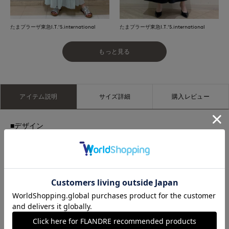
たまプラーザ東急I.T.'S.international
たまプラーザ東急I.T.'S.international
もっと見る
アイテム説明
サイズ詳細
購入レビュー
■デザイン
ソフトな風合いが特徴のスビン綿を使用したベーシックなタン
クトップ。デコルテが美しく見えるヘルシーなネックライン
や、一枚でも安心感のある肩周りのデザイン、身体のラインを
拾わない程良いサイズ感に拘りました。リラックス感がありつ
つ合わせやすいニュアンスのあるベーシックカラーは色違いで
揃えていただくのがお薦めです。また、ソフトで滑らかな肌触
りの良い素材を使用しているので、デイリーの着回しにはもち
ろん、おうち時間にも最適です。シーズンレスであらゆるシー