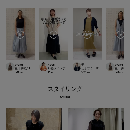
ayaka
kaori
平
ayaka
立川伊勢丹I.T.'S.international
那覇メインプレイスI.T.'S.international
たまプラーザ東急I.T.'S.international
立川伊勢丹I.T.
170
cm
157
cm
162
cm
170
cm
スタイリング
Styling