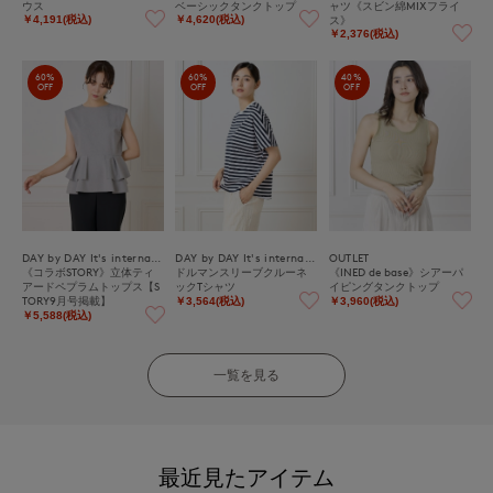
ウス
ベーシックタンクトップ
ャツ《スビン綿MIXフライ
ス》
￥4,191(税込)
￥4,620(税込)
￥2,376(税込)
60%
60%
40%
OFF
OFF
OFF
DAY by DAY It's international
DAY by DAY It's international
OUTLET
《コラボSTORY》立体ティ
ドルマンスリーブクルーネ
《INED de base》シアーパ
アードペプラムトップス【S
ックTシャツ
イピングタンクトップ
TORY9月号掲載】
￥3,564(税込)
￥3,960(税込)
￥5,588(税込)
一覧を見る
最近見たアイテム