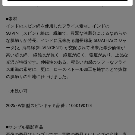
ンに取り入れやすい着回しの効くタンクトップです。
■素材
インドのスビン綿を使用したフライス素材。インドの
SUVIN（スビン）綿は、繊細で、豊潤な油脂分によるなめらか
な肌触りが特長。インドに元来ある超長綿花 SUJATHA(スジャ
ータ)と 海島綿(St.VINCENT) が交配されて出来た希少価値が
高い超長綿。 繊維長が長く、繊度が細く、強度があり、上品な
光沢が特徴です。伸縮性のある、程良い肉感のソフトなフライ
ス組織の素材に、更に、ローズぺトール加工を施すことで抜群
の肌触りの生地に仕上げました。
・水洗い可
2025FW新型スビンキャミ品番：1050190124
■サンプル撮影商品
画像の商品はサンプルです。実際の商品とはサイズや色味、素