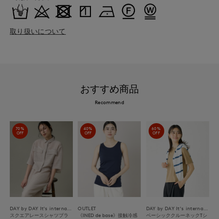
取り扱いについて
おすすめ商品
Recommend
70%
40%
60%
OFF
OFF
OFF
DAY by DAY It's international
OUTLET
DAY by DAY It's international
スクエアレースシャツブラ
《INED de base》接触冷感
ベーシッククルーネックTシ