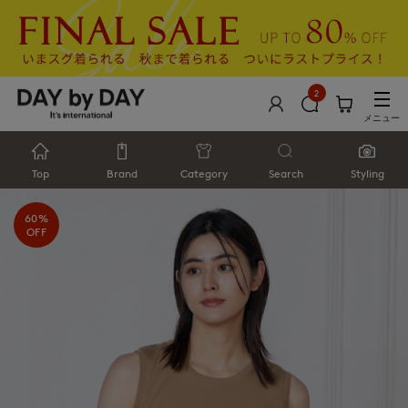
2
メニュー
Top
Brand
Category
Search
Styling
60%
OFF