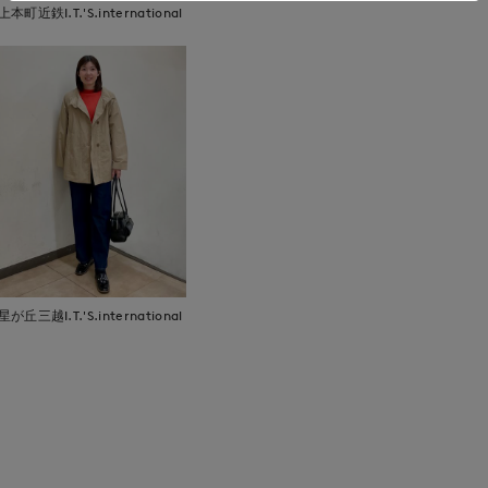
上本町近鉄I.T.'S.international
星が丘三越I.T.'S.international