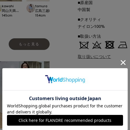
■原産国
kawahi
tamura
ナオミ
Nakajima
中国製
international
岡山天満屋7-IDconcept.
広島三越I.T.'S.international
那覇メインプレイスI.T.'S.international
広島三越I.T.'S.inte
145
cm
154
cm
162
cm
158
cm
■クオリティ
ナイロン100%
■取扱い方法
もっと見る
取り扱いについて