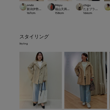
onda
Mayu
chigu
新潟伊勢丹7-IDconcept.
福山天満屋店INED/7-IDconcept./Maglie
たまプラーザ東急I.T.'S.
167
cm
158
cm
166
cm
スタイリング
Styling