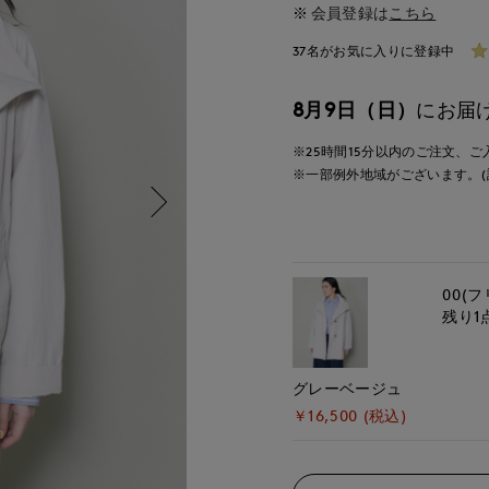
会員登録は
こちら
37名がお気に入りに登録中
8月9日（日）
にお届
※25時間
15分
以内
のご注文、ご
※一部例外地域がございます。(
00(フ
残り1
グレーベージュ
￥16,500 (税込)