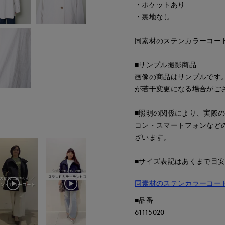
・ポケットあり
・裏地なし
同素材のステンカラーコート品番
■サンプル撮影商品
画像の商品はサンプルです
が若干変更になる場合がご
■照明の関係により、実際
コン・スマートフォンなど
ざいます。
■サイズ表記はあくまで目
同素材のステンカラーコー
■品番
61115020