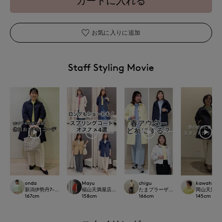
カートに入れる
お気に入りに追加
Staff Styling Movie
onda
Mayu
chigu
kawahi
新潟伊勢丹7-IDconcept.
福山天満屋店INED/7-IDconcept./Maglie
たまプラーザ東急I.T.'S.international
岡山天満屋7-I
167
cm
158
cm
166
cm
145
cm