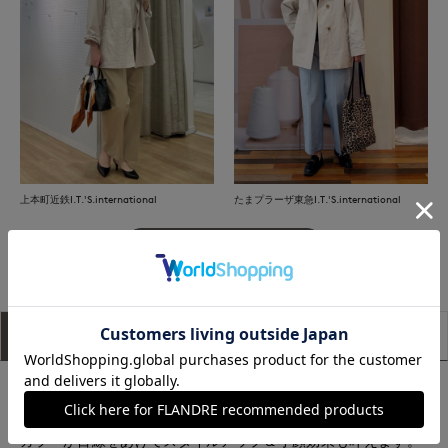
上本町近鉄I.T.'S.international
たまプラーザ東急I.T.'S.international
もっと見る
アイテム説明
サイズ詳細
購入レビュー
■デザイン
ヒップが隠れる丈感のコート。程よいテントラインとスタンド
カラーが目線をあげてスタイルアップ＆小顔効果も叶えます。