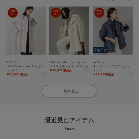
60%
60%
70%
OFF
OFF
OFF
再値下げ
OUTLET
DAY by DAY It's international
Le Souk
《INED de base》ロングト
スペリオルメルトンPコート
オーバーサイズデニムジャ
レンチコート
ケット
￥15,972(税込)
￥21,560(税込)
￥11,979(税込)
一覧を見る
最近見たアイテム
Recent