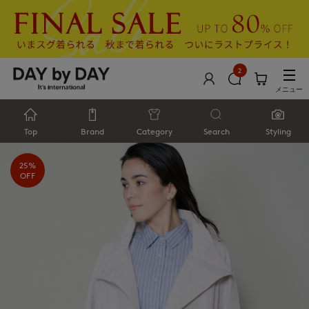
2
メニュー
Top
Brand
Category
Search
Styling
25%
OFF