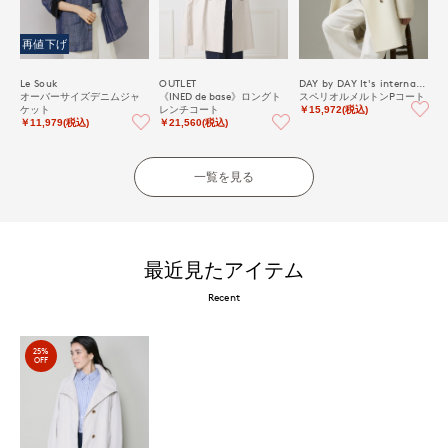
再値下げ
Le Souk
OUTLET
DAY by DAY It's international
オーバーサイズデニムジャ
《INED de base》ロングト
スペリオルメルトンPコート
ケット
レンチコート
￥15,972(税込)
￥11,979(税込)
￥21,560(税込)
一覧を見る
最近見たアイテム
Recent
25%
OFF