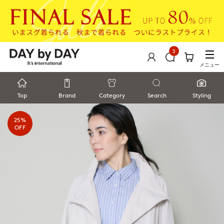
3
メニュー
Top
Brand
Category
Search
Styling
25%
OFF