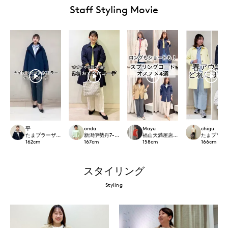
Staff Styling Movie
平
onda
Mayu
chigu
たまプラーザ東急I.T.'S.international
新潟伊勢丹7-IDconcept.
福山天満屋店INED/7-IDconcept./Mag
たまプラーザ東急
162
cm
167
cm
158
cm
166
cm
スタイリング
Styling