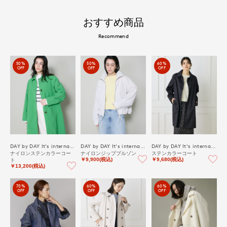
おすすめ商品
Recommend
50%
50%
60%
OFF
OFF
OFF
DAY by DAY It's international
DAY by DAY It's international
DAY by DAY It's international
ナイロンステンカラーコー
ナイロンジップブルゾン
ステンカラーコート
ト
￥9,900(税込)
￥9,680(税込)
￥13,200(税込)
70%
60%
60%
OFF
OFF
OFF