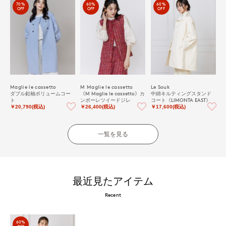
70%
60%
60%
OFF
OFF
OFF
Maglie le cassetto
M Maglie le cassetto
Le Souk
ダブル釦袖ボリュームコー
《M Maglie le cassetto》カ
中綿キルティングスタンド
ト
ンポーレツイードジレ
コート《LIMONTA EAST》
￥20,790(税込)
￥26,400(税込)
￥17,600(税込)
一覧を見る
最近見たアイテム
Recent
60%