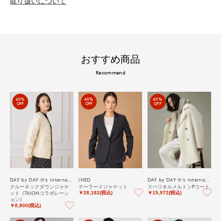
取り扱いについて
おすすめ商品
Recommend
60%
40%
60%
OFF
OFF
OFF
DAY by DAY It's international
INED
DAY by DAY It's international
クルーネックダウンジャケ
テーラードジャケット
スペリオルメルトンPコート
ット《TAIONコラボレーシ
￥28,182(税込)
￥15,972(税込)
ョン》
￥8,800(税込)