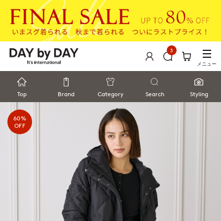
3
メニュー
Top
Brand
Category
Search
Styling
60%
OFF