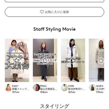
お気に入りに追加
Staff Styling Movie
kaori
Mayu
onda
ayaka
那覇メインプレイスI.T.'S.international
福山天満屋店INED/7-IDconcept./Maglie
新潟伊勢丹7-IDconcept.
立川伊勢丹I.T.
157
cm
158
cm
167
cm
170
cm
スタイリング