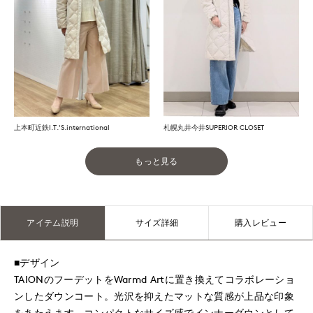
上本町近鉄I.T.'S.international
札幌丸井今井SUPERIOR CLOSET
もっと見る
アイテム説明
サイズ詳細
購入レビュー
■デザイン
TAIONのフーデットをWarmd Artに置き換えてコラボレーショ
ンしたダウンコート。光沢を抑えたマットな質感が上品な印象
をあたえます。コンパクトなサイズ感でインナーダウンとして