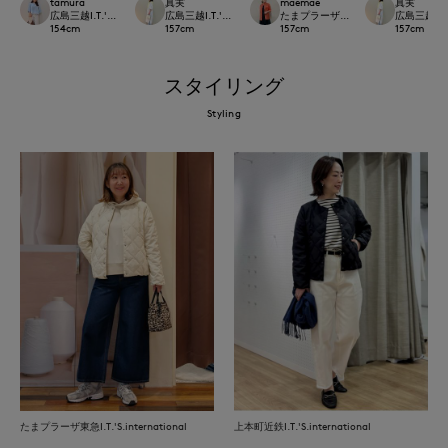
tamura
真実
maemae
真実
広島三越I.T.'S.international
広島三越I.T.'S.international
たまプラーザ東急I.T.'S.international
広島三越I.T.'
154
cm
157
cm
157
cm
157
cm
スタイリング
Styling
たまプラーザ東急I.T.'S.international
上本町近鉄I.T.'S.international