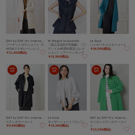
DAY by DAY It's international
M Maglie le cassetto
Le Souk
フーデットダウンコート《T
《美人百花9月号掲載》《フ
シャギーチェスターコート
AIONコラボレーション》
ランドル45周年限定コレク
￥38,500(税込)
ション》シアードッキング
￥11,968(税込)
デニムジレ《M Maglie le ca
￥10,560(税込)
ssetto》
60%
50%
50%
OFF
OFF
OFF
DAY by DAY It's international
Le Souk
DAY by DAY It's international
ステンカラーコート
ギャザーショートブルゾン
ナイロンステンカラーコー
ト
￥9,680(税込)
￥16,500(税込)
￥13,200(税込)