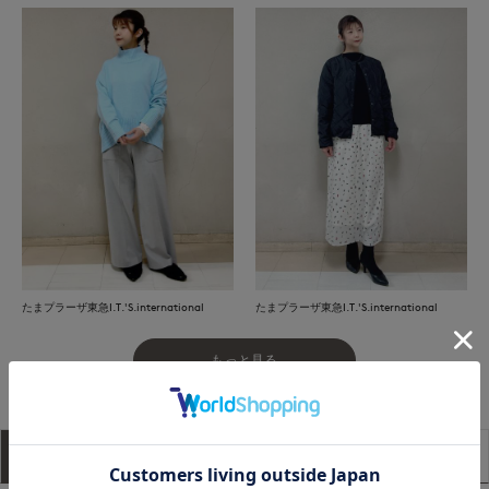
たまプラーザ東急I.T.'S.international
たまプラーザ東急I.T.'S.international
もっと見る
アイテム説明
サイズ詳細
購入レビュー