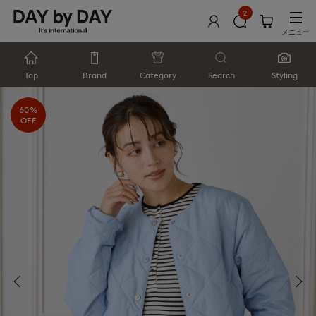
2
メニュー
Top
Brand
Category
Search
Styling
60%
OFF