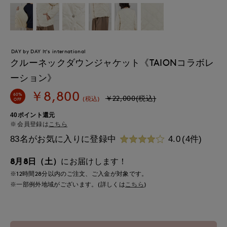
DAY by DAY It's international
クルーネックダウンジャケット《TAIONコラボレ
ーション》
￥8,800
60%
￥22,000(税込)
(税込)
OFF
40ポイント還元
会員登録は
こちら
83名がお気に入りに登録中
4.0
(4件)
8月8日（土）
にお届けします！
※12時間
28分
以内
のご注文、ご入金が対象です。
※一部例外地域がございます。(詳しくは
こちら
)