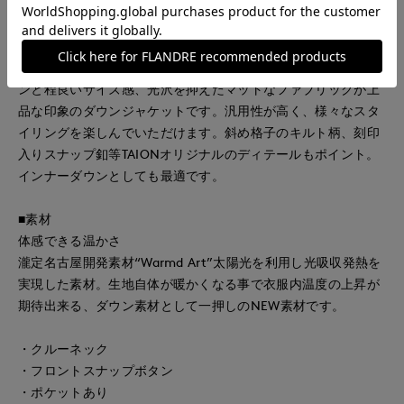
■デザイン
TAIONの定番クルーネックダウンをWarmd Art素材に置き換え
てコラボレーションしたダウンジャケット。シンプルなデザイ
ンと程良いサイズ感、光沢を抑えたマットなファブリックが上
品な印象のダウンジャケットです。汎用性が高く、様々なスタ
イリングを楽しんでいただけます。斜め格子のキルト柄、刻印
入りスナップ釦等TAIONオリジナルのディテールもポイント。
インナーダウンとしても最適です。
■素材
体感できる温かさ
瀧定名古屋開発素材“Warmd Art”太陽光を利用し光吸収発熱を
実現した素材。生地自体が暖かくなる事で衣服内温度の上昇が
期待出来る、ダウン素材として一押しのNEW素材です。
・クルーネック
・フロントスナップボタン
・ポケットあり