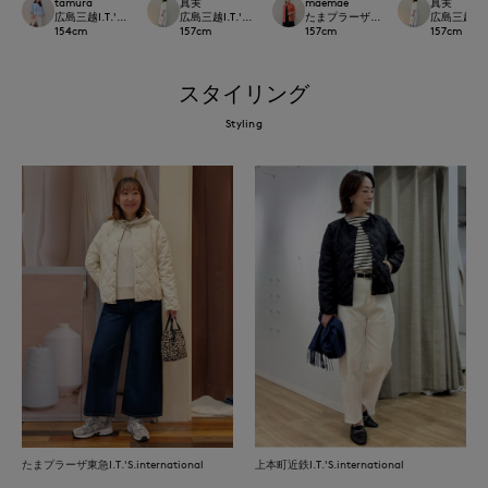
tamura
真実
maemae
真実
広島三越I.T.'S.international
広島三越I.T.'S.international
たまプラーザ東急I.T.'S.international
広島三越I.T.'
154
cm
157
cm
157
cm
157
cm
スタイリング
Styling
たまプラーザ東急I.T.'S.international
上本町近鉄I.T.'S.international