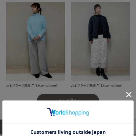
たまプラーザ東急I.T.'S.international
たまプラーザ東急I.T.'S.international
もっと見る
アイテム説明
サイズ詳細
購入レビュー