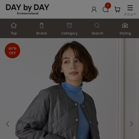
2
メニュー
Top
Brand
Category
Search
Styling
60%
OFF