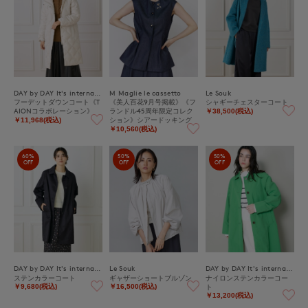
DAY by DAY It's international
M Maglie le cassetto
Le Souk
フーデットダウンコート《T
《美人百花9月号掲載》《フ
シャギーチェスターコート
AIONコラボレーション》
ランドル45周年限定コレク
￥38,500(税込)
ション》シアードッキング
￥11,968(税込)
デニムジレ《M Maglie le ca
￥10,560(税込)
ssetto》
60%
50%
50%
OFF
OFF
OFF
DAY by DAY It's international
Le Souk
DAY by DAY It's international
ステンカラーコート
ギャザーショートブルゾン
ナイロンステンカラーコー
ト
￥9,680(税込)
￥16,500(税込)
￥13,200(税込)