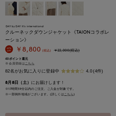
DAY by DAY It's international
クルーネックダウンジャケット《TAIONコラボレ
ーション》
￥8,800
60%
￥22,000(税込)
(税込)
OFF
40ポイント還元
会員登録は
こちら
82名がお気に入りに登録中
4.0
(4件)
8月8日（土）
にお届けします！
※17時間
59分
以内
のご注文、ご入金が対象です。
※一部例外地域がございます。(詳しくは
こちら
)