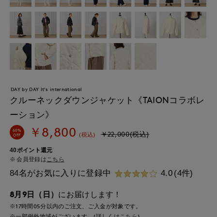
DAY by DAY It's international
クルーネックダウンジャケット《TAIONコラボレ
ーション》
￥8,800
60%
￥22,000(税込)
(税込)
OFF
40ポイント還元
会員登録は
こちら
84名がお気に入りに登録中
4.0
(4件)
8月9日（日）
にお届けします！
※17時間
05分
以内
のご注文、ご入金が対象です。
※一部例外地域がございます。(詳しくは
こちら
)