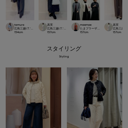
tamura
真実
maemae
真実
広島三越I.T.'S.international
広島三越I.T.'S.international
たまプラーザ東急I.T.'S.international
広島三越I.T.'
154
cm
157
cm
157
cm
157
cm
スタイリング
Styling