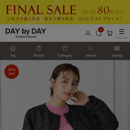
2
メニュー
Top
Brand
Category
Search
Styling
60%
OFF