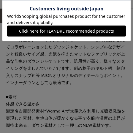
アイテム説明
サイズ詳細
購入レビュー
■デザイン
TAIONの定番クルーネックダウンをWarmd Art素材に置き換え
てコラボレーションしたダウンジャケット。シンプルなデザイ
ンと程良いサイズ感、光沢を抑えたマットなファブリックが上
品な印象のダウンジャケットです。汎用性が高く、様々なスタ
イリングを楽しんでいただけます。斜め格子のキルト柄、刻印
入りスナップ釦等TAIONオリジナルのディテールもポイント。
インナーダウンとしても最適です。
■素材
体感できる温かさ
瀧定名古屋開発素材“Warmd Art”太陽光を利用し光吸収発熱を
実現した素材。生地自体が暖かくなる事で衣服内温度の上昇が
期待出来る、ダウン素材として一押しのNEW素材です。