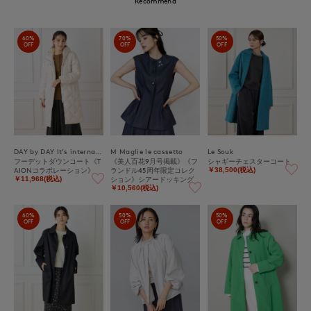
Recommend
60%
70%
50%
OFF
OFF
OFF
DAY by DAY It's international
M Maglie le cassetto
Le Souk
フーデットダウンコート《T
《美人百花9月号掲載》《フ
シャギーチェスターコート
AIONコラボレーション》
ランドル45周年限定コレク
￥38,500(税込)
ション》シアードッキング
￥11,968(税込)
デニムジレ《M Maglie le ca
￥10,560(税込)
ssetto》
60%
50%
50%
OFF
OFF
OFF