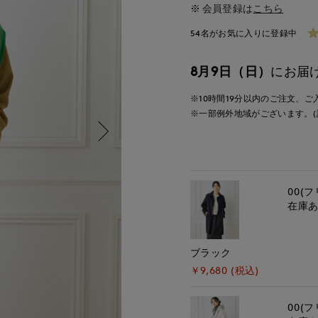
会員登録は
こちら
54名がお気に入りに登録中
8月9日（日）
にお届
※10時間
19分
以内
のご注文、ご
※一部例外地域がございます。(
00(フ
在庫
ブラック
￥9,680 (税込)
00(フ