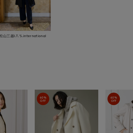
松山三越I.T.'S.international
60%
60%
OFF
OFF