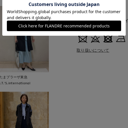
中国製
■クオリティ
表地:ポリエステル58% ナイ
■取扱い方法
取り扱いについて
たまプラーザ東急
I.T.'S.international