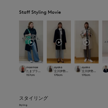
Staff Styling Movie
maemae
ayaka
ayaka
たまプラーザ東急I.T.'S.international
立川伊勢丹I.T.'S.international
立川伊勢丹I.T.'S.inte
157
cm
170
cm
170
cm
スタイリング
Styling