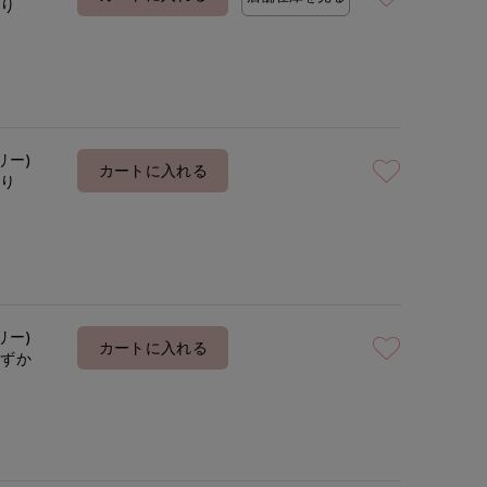
あり
着用サイズ:00(M)
モデ
リー)
カートに入れる
あり
リー)
カートに入れる
わずか