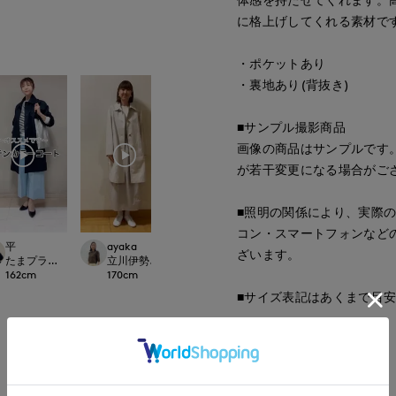
に格上げしてくれる素材で
・ポケットあり
・裏地あり(背抜き)
■サンプル撮影商品
画像の商品はサンプルです
が若干変更になる場合がご
■照明の関係により、実際
コン・スマートフォンなど
平
ayaka
onda
maemae
ざいます。
rnational
たまプラーザ東急I.T.'S.international
立川伊勢丹I.T.'S.international
新潟伊勢丹7-IDconcept.
たまプラーザ東急I.T.'
162
cm
170
cm
167
cm
157
cm
■サイズ表記はあくまで目
■品番
54114034
もっと見る
■原産国