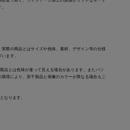
す。
。実際の商品とはサイズや色味、素材、デザイン等の仕様
ざいます。
の製品とは色味が違って見える場合があります。またパソ
の環境により、若干製品と画像のカラーが異なる場合もご
tamura
平
Ryo
S.international
広島三越I.T.'S.international
たまプラーザ東急I.T.'S.international
福岡三越I.T.'S.international
154
cm
162
cm
153
cm
安となります。