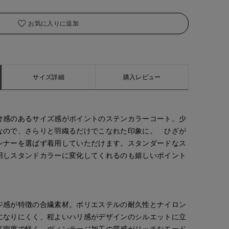
お気に入りに追加
サイズ詳細
購入レビュー
け感のあるサイズ感がポイントのステンカラーコート。少
なので、さらりと羽織るだけでこなれた印象に。 ひざが
ンナーを選ばず着用していただけます。スタンダードなス
用しスタンドカラーに変化してくれるのも嬉しいポイント
ジ感が特徴の合繊素材。ポリエステルの耐久性とナイロン
になりにくく、程よいハリ感がデザインのシルエットに立
高密度で軽く、ヴィンテージ加工の質感がリッチなモード