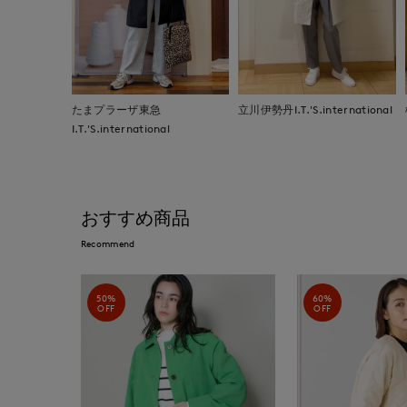
たまプラーザ東急
立川伊勢丹I.T.'S.international
I.T.'S.international
おすすめ商品
Recommend
50%
60%
OFF
OFF