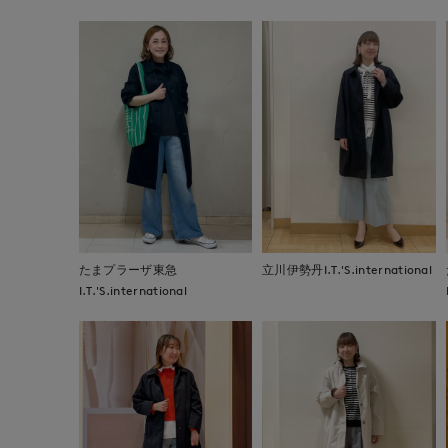
たまプラーザ東急
立川伊勢丹I.T.'S.international
I.T.'S.international