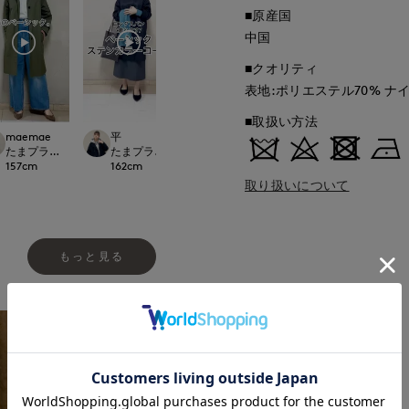
■原産国
中国
■クオリティ
表地:ポリエステル70% ナイ
■取扱い方法
maemae
平
chigu
平
.international
たまプラーザ東急I.T.'S.international
たまプラーザ東急I.T.'S.international
たまプラーザ東急I.T.'S.international
たまプラーザ東急I.T.'
157
cm
162
cm
166
cm
162
cm
取り扱いについて
もっと見る