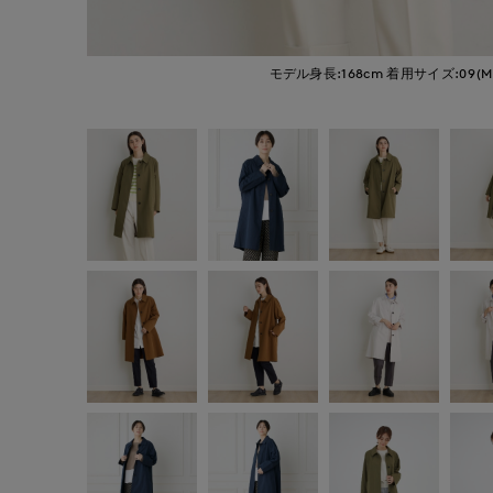
モデル身長:168cm
着用サイズ:09(M