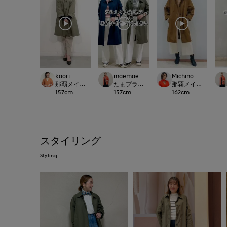
kaori
maemae
Michino
那覇メインプレイスI.T.'S.international
たまプラーザ東急I.T.'S.international
那覇メインプレイスI.T.'S
157
cm
157
cm
162
cm
スタイリング
Styling