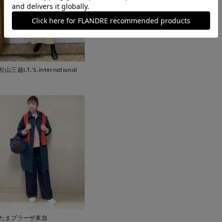
松山三越I.T.'S.international
たまプラーザ東急