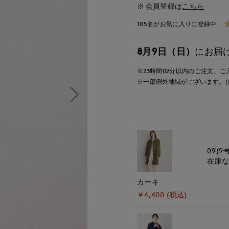
会員登録は
こちら
105名がお気に入りに登録中
8月9日（日）
にお届
※23時間
02分
以内
のご注文、ご
※一部例外地域がございます。(
09(9
在庫
カーキ
￥4,400 (税込)