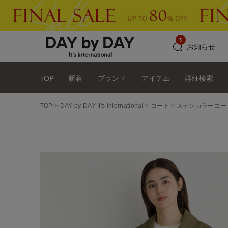
3
お知らせ
TOP
新着
ブランド
アイテム
詳細検索
TOP
DAY by DAY It's international
コート
ステンカラーコー