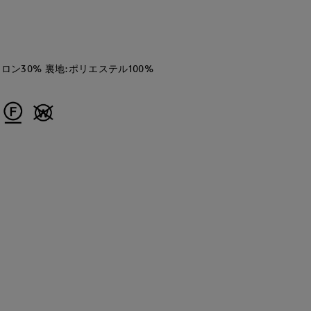
ロン30% 裏地:ポリエステル100%
kaori
maemae
ayaka
S.international
那覇メインプレイスI.T.'S.international
たまプラーザ東急I.T.'S.international
立川伊勢丹I.T.'S.international
157
cm
157
cm
170
cm