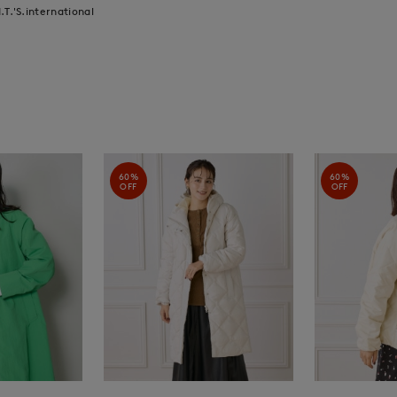
I.T.'S.international
60%
60%
OFF
OFF