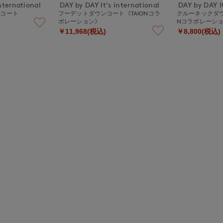
nternational
DAY by DAY It's international
DAY by DAY It
ーコート
フーデットダウンコート《TAIONコラ
クルーネックダウ
ボレーション》
Nコラボレーシ
￥11,968(税込)
￥8,800(税込)