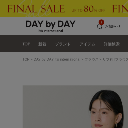
2
お知らせ
TOP
新着
ブランド
アイテム
詳細検索
TOP
DAY by DAY It's international
ブラウス
リブ衿Tブラウ