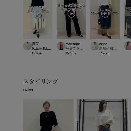
真実
maemae
onda
広島三越I.T.'S.international
たまプラーザ東急I.T.'S.international
新潟伊勢丹7-IDconc
157
cm
157
cm
167
cm
スタイリング
Styling