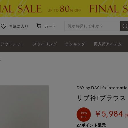
お気に入り
カート
アウトレット
スタイリング
ランキング
再入荷アイテム
ス
DAY by DAY It's internatio
リブ衿Tブラウス
￥5,984
60%
(
OFF
27ポイント還元