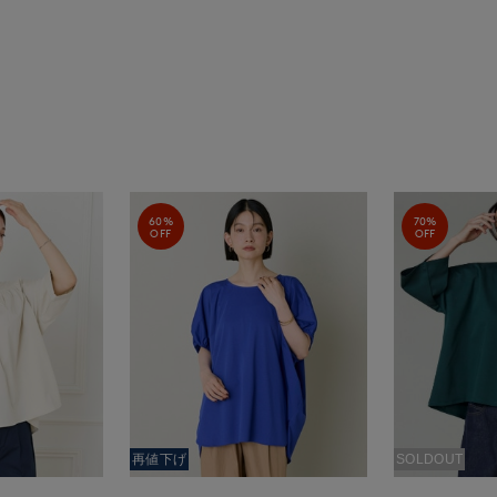
60%
70%
OFF
OFF
再値下げ
SOLDOUT