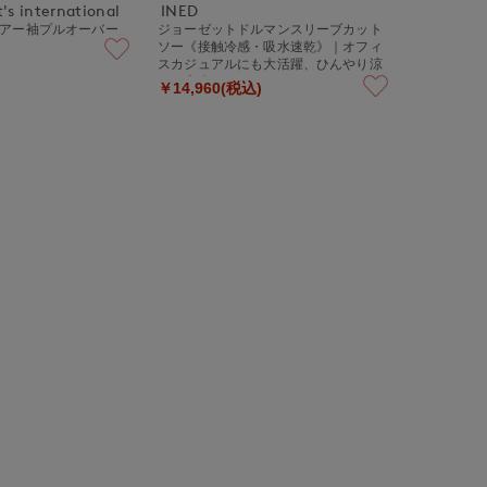
's international
INED
レアー袖プルオーバー
ジョーゼットドルマンスリーブカット
ソー《接触冷感・吸水速乾》｜オフィ
スカジュアルにも大活躍、ひんやり涼
しい大人のイージーケアカットソー
￥14,960(税込)