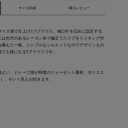
サイズ詳細
購入レビュー
サイズ感で仕上げたTブラウス。袖口巾を広めに設定する
には光沢のあるレーヨン糸で編立てたリブをリンキング付
ね備えた一枚。シンプルなシルエットなのでデザインもの
着ても様になるTブラウスです。
地よい、ドレープ感が特徴のジョーゼット素材。ポリエス
らく、キレイ見えが続きます。