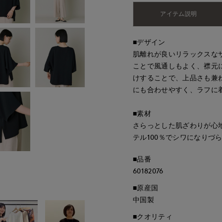
アイテム説明
■デザイン
肌離れが良いリラックスな
ことで風通しもよく、襟元
けすることで、上品さも兼
にも合わせやすく、ラフに
■素材
さらっとした肌ざわりが心
テル100％でシワになりづ
■品番
60182076
■原産国
中国製
■クオリティ