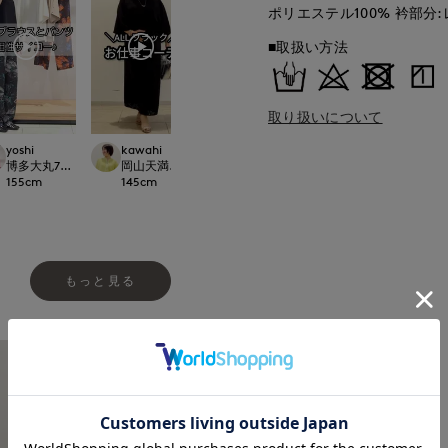
ポリエステル100% 衿部分:
■取扱い方法
取り扱いについて
yoshi
kawahi
ayaka
maemae
ept.
博多大丸7-IDconcept.
岡山天満屋7-IDconcept.
立川伊勢丹I.T.'S.international
たまプラーザ東急I.T.'
155
cm
145
cm
170
cm
157
cm
もっと見る