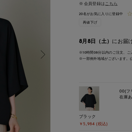
会員登録は
こちら
20名がお気に入りに登録中
再値下げ
8月8日（土）
にお届
※10時間
08分
以内
のご注文、ご
※一部例外地域がございます。(
00(フ
在庫
ブラック
￥5,984 (税込)