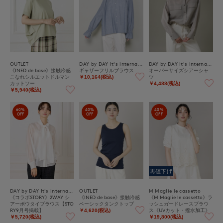
OUTLET
DAY by DAY It's international
DAY by DAY It's international
《INED de base》接触冷感
ギャザーフリルブラウス
オーバーサイズシアーシャ
こなれシルエットドルマン
ツ
￥10,164(税込)
カットソー
￥4,488(税込)
￥5,940(税込)
60%
40%
40%
OFF
OFF
OFF
再値下げ
DAY by DAY It's international
OUTLET
M Maglie le cassetto
《コラボSTORY》2WAY シ
《INED de base》接触冷感
《M Maglie le cassetto》ラ
アーボウタイブラウス【STO
ベーシックタンクトップ
ッシュガードレースブラウ
RY9月号掲載】
ス《UVカット・撥水加工》
￥4,620(税込)
￥5,720(税込)
￥19,800(税込)