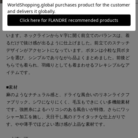
■デザイン
袖付け位置にギャザーを入れふんわりとしたボリュームを出し
つつ、袖口をすっきりさせることで華やか＆華奢な印象にして
います。ネックラインからＶ字に開く前立てのバランスは、着
るだけで抜け感が出るように仕上げました。前立てのステッチ
デザインがアクセントになっています。ボタンは小粒な貝ボタ
ンを選び、シンプルでありながら品よくまとめました。前後ど
ちらでも着られ、羽織りとしても着まわせるフレキシブルなア
イテムです。
■素材
麻のようなナチュラル感と、ドライな風合いのリネンライクフ
ァブリック。シワになりにくく、毛玉もできにくい多機能素材
です。強撚糸によるハリコシのある風合いが特徴。さらにワッ
シャー加工を施し、天日干し風のドライタッチな仕上がりで
す。やや薄手でほどよい透け感が上品な素材です。