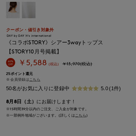
クーポン・値引き対象外
DAY by DAY It's international
《コラボSTORY》シアー3wayトップス
【STORY10月号掲載】
￥5,588
60%
￥13,970(税込)
(税込)
OFF
25ポイント還元
会員登録は
こちら
50名がお気に入りに登録中
5.0
(1件)
8月8日（土）
にお届けします！
※15時間
39分
以内
のご注文、ご入金が対象です。
※一部例外地域がございます。(詳しくは
こちら
)