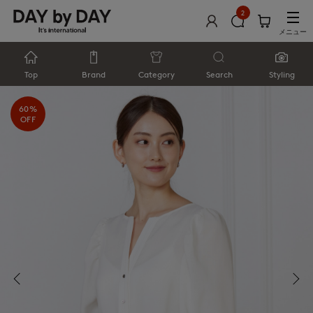
2
メニュー
Top
Brand
Category
Search
Styling
60%
OFF