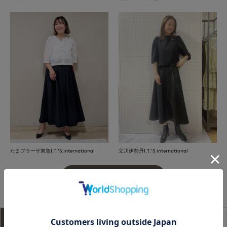
たまプラーザ東急I.T.'S.international
立川伊勢丹I.T.'S.international
もっと見る
アイテム説明
サイズ詳細
購入レビュー