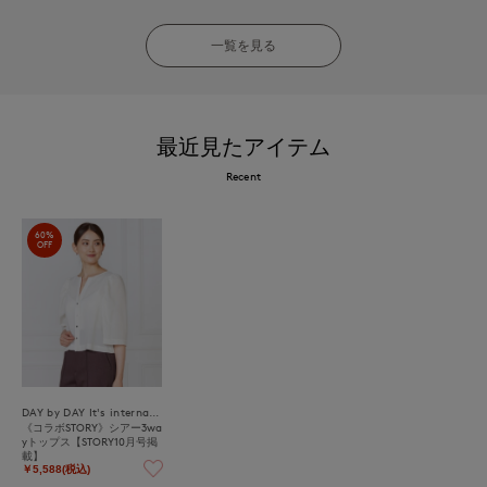
一覧を見る
最近見たアイテム
Recent
60%
OFF
DAY by DAY It's international
《コラボSTORY》シアー3wa
yトップス【STORY10月号掲
載】
￥5,588(税込)