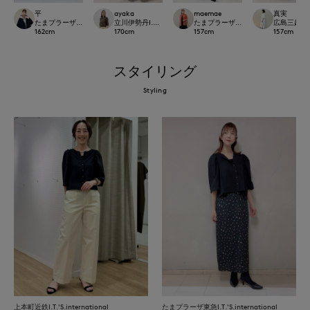
平
ayaka
maemae
真実
たまプラーザ東急I.T.'S.international
立川伊勢丹I.T.'S.international
たまプラーザ東急I.T.'S.international
広島三越I.T.'
162
cm
170
cm
157
cm
157
cm
スタイリング
Styling
上本町近鉄I.T.'S.international
たまプラーザ東急I.T.'S.international