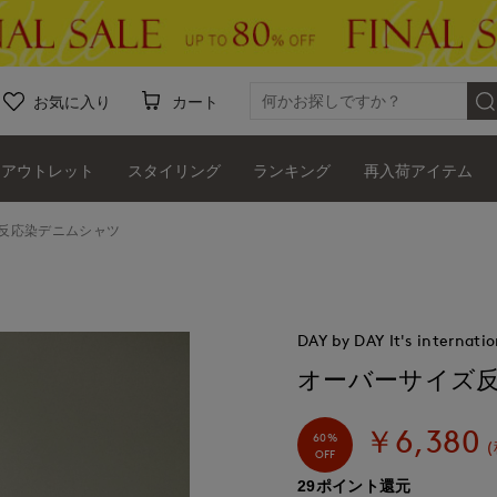
お気に入り
カート
アウトレット
スタイリング
ランキング
再入荷アイテム
反応染デニムシャツ
DAY by DAY It's internatio
オーバーサイズ
￥6,380
60%
OFF
29ポイント還元