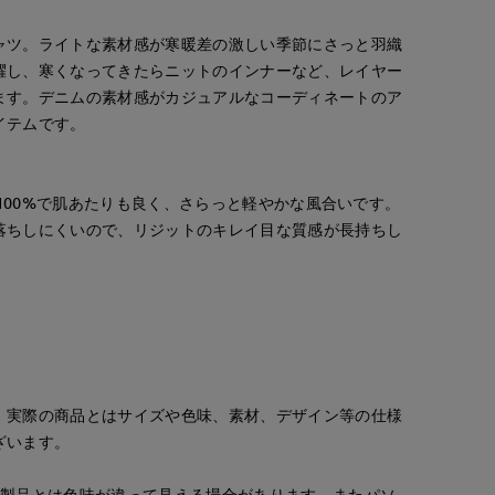
ャツ。ライトな素材感が寒暖差の激しい季節にさっと羽織
躍し、寒くなってきたらニットのインナーなど、レイヤー
ます。デニムの素材感がカジュアルなコーディネートのア
イテムです。
。綿100%で肌あたりも良く、さらっと軽やかな風合いです。
落ちしにくいので、リジットのキレイ目な質感が長持ちし
。実際の商品とはサイズや色味、素材、デザイン等の仕様
ざいます。
の製品とは色味が違って見える場合があります。またパソ