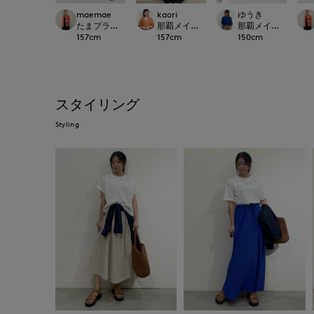
maemae
kaori
ゆうき
たまプラーザ東急I.T.'S.international
那覇メインプレイスI.T.'S.international
那覇メインプレイスI.T.'S
157
cm
157
cm
150
cm
スタイリング
Styling