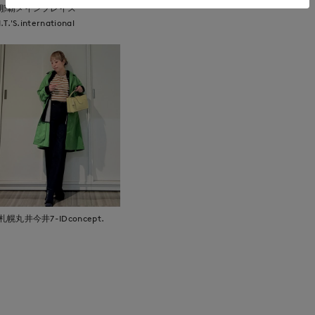
那覇メインプレイス
I.T.'S.international
札幌丸井今井7-IDconcept.