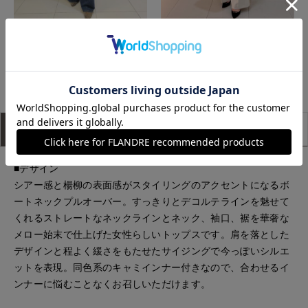
高松三越INED
広島三越I.T.'S.international
もっと見る
アイテム説明
サイズ詳細
購入レビュー
■デザイン
シアー感と楊柳の表面感がスタイリングのアクセントになるボ
ートネックプルオーバー。すっきりとデコルテラインを魅せて
くれるストレートなネックラインとネック、袖口、裾を華奢な
メロー始末で仕上げた女性らしいトップスです。肩を落とした
デザインと程よく緩さをもたせたサイジングで今っぽいシルエ
ットを表現。同色系のキャミインナー付きなので、合わせるイ
ンナーに悩むことなくお召しいただけます。