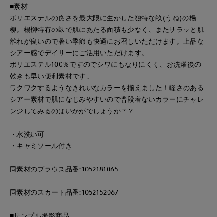
■素材
ポリエステルの良さを最大限に生かした独特な畝(うね)の楊
柳。楊柳特有の畝で肌にあたる面積も少なく、またサラッと肌
離れが良いので暑い季節も快適にお召しいただけます。上品な
シアー感でデイリーにご活用いただけます。
ポリエステル100％ですのでシワにもなりにくく、お洗濯後の
乾きも早い便利素材です。
ワクワクするようなきれいなカラーを揃えました！軽さのある
シアー素材で肌になじみやすいので普段着ないカラーにチャレ
ンジしてみるのはいかがでしょうか？？
・水洗い可
・キャミソール付き
同素材のブラウス品番:1052181065
同素材のスカート品番:1052152067
■サンプル撮影商品