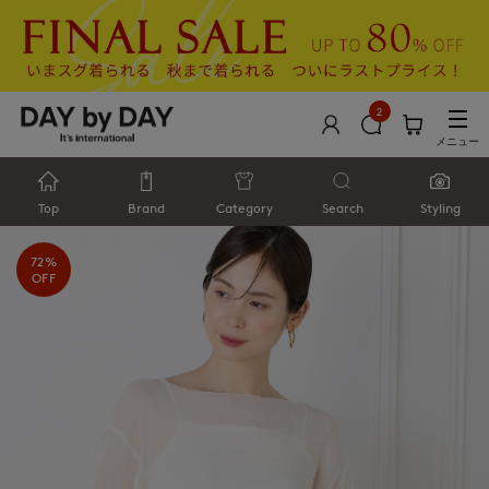
2
メニュー
Top
Brand
Category
Search
Styling
72%
OFF