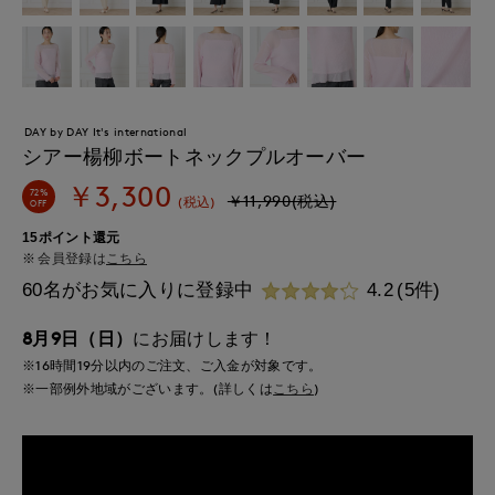
DAY by DAY It's international
シアー楊柳ボートネックプルオーバー
￥3,300
72%
￥11,990(税込)
(税込)
OFF
15ポイント還元
会員登録は
こちら
60名がお気に入りに登録中
4.2
(5件)
8月9日（日）
にお届けします！
※16時間
19分
以内
のご注文、ご入金が対象です。
※一部例外地域がございます。(詳しくは
こちら
)