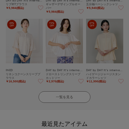
DAY by DAY It's international
DAY by DAY It's international
DAY by DAY It's international
リブ衿Tブラウス
ギャザーデザインプルオー
五分袖ベーシックシャツ
バー
￥5,984(税込)
￥5,940(税込)
￥5,984(税込)
25%
70%
27%
OFF
OFF
OFF
INED
DAY by DAY It's international
DAY by DAY It's international
リネンコクーンスリーブブ
ドローストリングスリーブ
ハイゲージジャージスタン
ラウス
カットソー
ドカラーシャツ
￥16,500(税込)
￥2,970(税込)
￥11,990(税込)
一覧を見る
最近見たアイテム