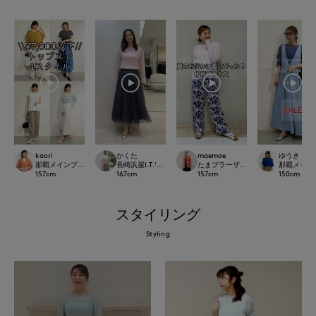
かくた
kaori
maemae
ゆうき
長崎浜屋I.T.'S. international/7-IDconcept.
那覇メインプレイスI.T.'S.international
たまプラーザ東急I.T.'S.international
那覇メインプレイ
167
cm
157
cm
157
cm
150
cm
スタイリング
Styling