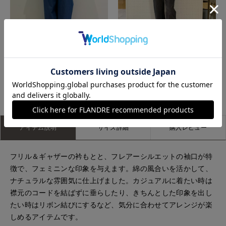
たまプラーザ東急I.T.'S.international
立川伊勢丹I.T.'S.international
もっと見る
アイテム説明
サイズ詳細
購入レビュー
フリル＆ギャザーの衿もとと、フレアーシルエットの袖口が特
徴で、フェミニンな印象を与えます。綿の風合いを活かして、
ナチュラルな雰囲気に仕上げました。カジュアルに着たい時は
襟元のコードを結ばずに垂らしたり、きちんとした印象を出し
たい時はリボン結びにするなど、気分に合わせてアレンジが楽
しめるアイテムです。