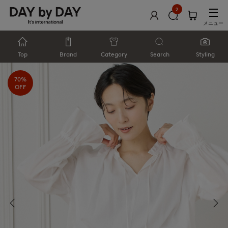
2
メニュー
Top
Brand
Category
Search
Styling
70%
OFF