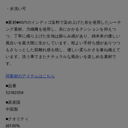
・水洗い可
■素材■40/1のインディゴ染料で染め上げた糸を使用したシーチ
ング素材。力織機を使用し、糸にかかるテンションを抑えつ
つ、丁寧に織り上げた生地は膨らみ感があり、綿本来の優しい
風合いを最大限に生かしています。程よい手持ち感がありつつ
もさらっとした肌離れ感を残し、優しい柔らかさを兼ね備えて
います。洗う事でまたナチュラルな風合いを楽しめる素材で
す。
同素材のアイテムはこちら
■品番
52182058
■原産国
中国製
■クオリティ
綿100%