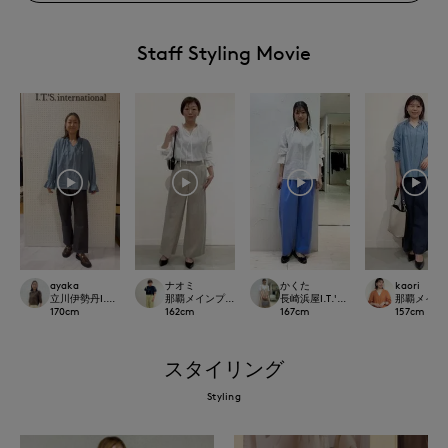
Staff Styling Movie
ナオミ
ayaka
かくた
kaori
那覇メインプレイスI.T.'S.international
立川伊勢丹I.T.'S.international
長崎浜屋I.T.'S. international/7-IDco
那覇メインプレイ
162
cm
170
cm
167
cm
157
cm
スタイリング
Styling