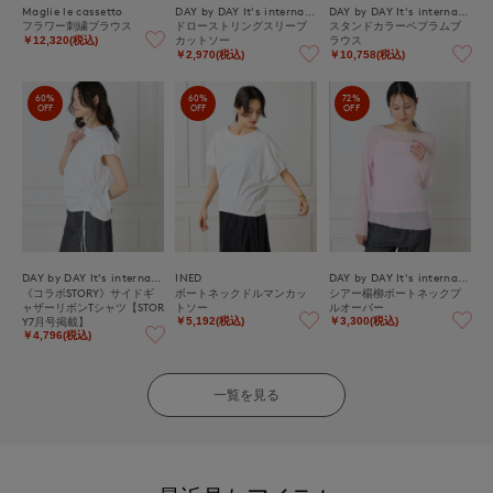
Maglie le cassetto
DAY by DAY It's international
DAY by DAY It's international
フラワー刺繍ブラウス
ドローストリングスリーブ
スタンドカラーペプラムブ
カットソー
ラウス
￥12,320(税込)
￥2,970(税込)
￥10,758(税込)
60%
60%
72%
OFF
OFF
OFF
DAY by DAY It's international
INED
DAY by DAY It's international
《コラボSTORY》サイドギ
ボートネックドルマンカッ
シアー楊柳ボートネックプ
ャザーリボンTシャツ【STOR
トソー
ルオーバー
Y7月号掲載】
￥5,192(税込)
￥3,300(税込)
￥4,796(税込)
一覧を見る