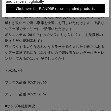
■素材
ポリエステルの良さを最大限に生かした独特な畝(うね)の楊
柳。楊柳特有の畝で肌にあたる面積も少なく、またサラッと肌
離れが良いので暑い季節も快適にお召しいただけます。上品な
シアー感でデイリーにご活用いただけます。
ポリエステル100％ですのでシワにもなりにくく、お洗濯後の
乾きも早い便利素材です。
ワクワクするようなきれいなカラーを揃えました！軽さのある
シアー素材で肌になじみやすいので普段着ないカラーにチャレ
ンジしてみるのはいかがでしょうか？
・水洗い可
ブラウス品番:1052182066
スカート品番:1052152067
■サンプル撮影商品