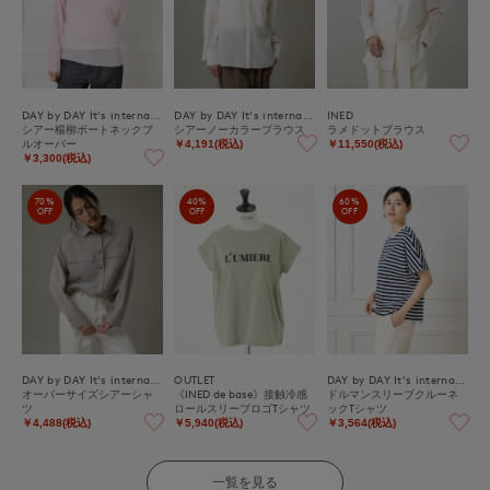
DAY by DAY It's international
DAY by DAY It's international
INED
シアー楊柳ボートネックプ
シアーノーカラーブラウス
ラメドットブラウス
ルオーバー
￥4,191(税込)
￥11,550(税込)
￥3,300(税込)
70%
40%
60%
OFF
OFF
OFF
DAY by DAY It's international
OUTLET
DAY by DAY It's international
オーバーサイズシアーシャ
《INED de base》接触冷感
ドルマンスリーブクルーネ
ツ
ロールスリーブロゴTシャツ
ックTシャツ
￥4,488(税込)
￥5,940(税込)
￥3,564(税込)
一覧を見る