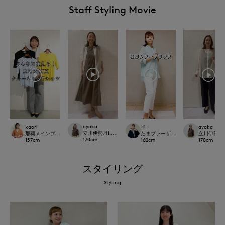
Staff Styling Movie
ayaka
kaori
平
ayaka
立川伊勢丹I.T.'S.international
那覇メインプレイスI.T.'S.international
たまプラーザ東急I.T.'S.international
立川伊勢丹I.T.
170
cm
157
cm
162
cm
170
cm
スタイリング
Styling