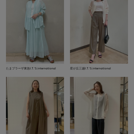
たまプラーザ東急I.T.'S.international
星が丘三越I.T.'S.international