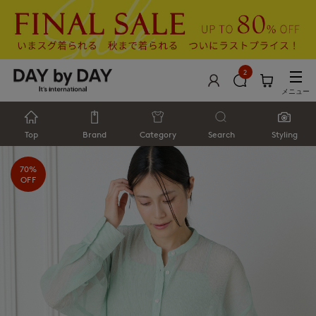
2
メニュー
Top
Brand
Category
Search
Styling
70%
OFF