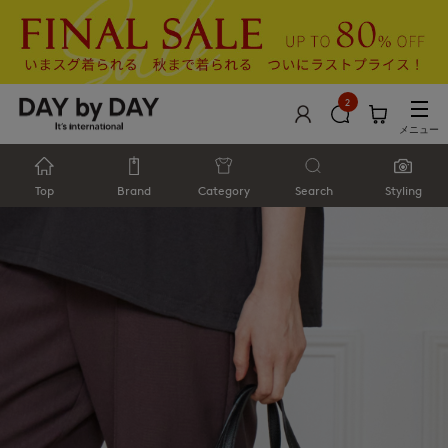
2
メニュー
Top
Brand
Category
Search
Styling