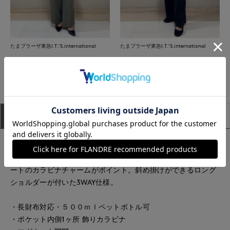
たまプラーザ東急I.T.'S.international
たまプラーザ東急I.T.'S.international
もっと見る
アイテム説明
サイズ詳細
購入レビュー
■デザイン
シンプルなつまみハンドルデザインの横型ミニトートです。ハ
ートのカラビナチャームがポイント。斜め掛けができるロング
ショルダーが付いた3WAY仕様。
・長財布対応・５００ｍｌペットボトル可
・ポケット内側1ヶ所 飾りカラビナ