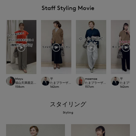
Staff Styling Movie
Mayu
平
maemae
平
福山天満屋店INED/7-IDconcept./Maglie
たまプラーザ東急I.T.'S.international
たまプラーザ東急I.T.'S.international
たまプラーザ東急
158
cm
162
cm
157
cm
162
cm
スタイリング
Styling