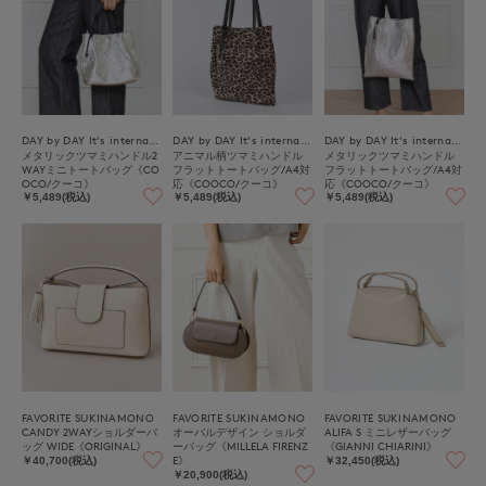
DAY by DAY It's international
DAY by DAY It's international
DAY by DAY It's international
メタリックツマミハンドル2
アニマル柄ツマミハンドル
メタリックツマミハンドル
WAYミニトートバッグ《CO
フラットトートバッグ/A4対
フラットトートバッグ/A4対
OCO/クーコ》
応《COOCO/クーコ》
応《COOCO/クーコ》
￥5,489(税込)
￥5,489(税込)
￥5,489(税込)
FAVORITE SUKINAMONO
FAVORITE SUKINAMONO
FAVORITE SUKINAMONO
CANDY 2WAYショルダーバ
オーバルデザイン ショルダ
ALIFA S ミニレザーバッグ
ッグ WIDE《ORIGINAL》
ーバッグ《MILLELA FIRENZ
《GIANNI CHIARINI》
E》
￥40,700(税込)
￥32,450(税込)
￥20,900(税込)