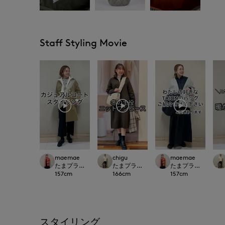
Staff Styling Movie
maemae
chigu
maemae
たまプラーザ東急I.T.'S.international
たまプラーザ東急I.T.'S.international
たまプラーザ東急I.T.'S.
157
cm
166
cm
157
cm
スタイリング