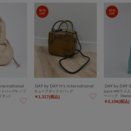
80%
60%
OFF
OFF
nternational
DAY by DAY It's international
DAY by DAY It
ートバッグS-ソフ
キューブボックスバッグ
joyce MIXラ
タイオン》
ーバッグ《Nana
￥1,317(税込)
￥2,156(税込)