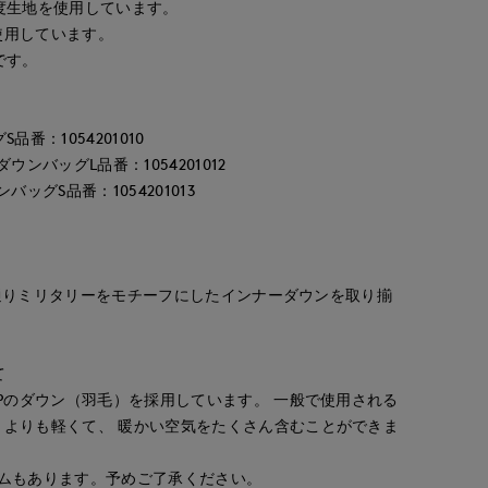
度生地を使用しています。
を使用しています。
です。
番：1054201010
ンバッグL品番：1054201012
ッグS品番：1054201013
その名の通りミリタリーをモチーフにしたインナーダウンを取り揃
maemae
maemae
maemae
S.international
たまプラーザ東急I.T.'S.international
たまプラーザ東急I.T.'S.international
たまプラーザ東急I.T.'S.international
て
157
cm
157
cm
157
cm
0FPのダウン（羽毛）を採用しています。 一般で使用される
後）よりも軽くて、 暖かい空気をたくさん含むことができま
イテムもあります。予めご了承ください。