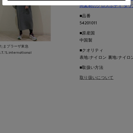
同素材のクロスボディ ダウ
■品番
54201011
■原産国
中国製
たまプラーザ東急
■クオリティ
I.T.'S.international
表地:ナイロン 裏地:ナイロ
■取扱い方法
取り扱いについて