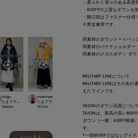
・柔らかく張りのある高密
・800FPの上質なダウン
・開口部はファスナー仕様
※男女兼用です。
同素材のダウントートバッグS品
同素材のバナナショルダー ダウ
同素材のクロスボディ ダウンバ
MILITARY LINEについて
MILITARY LINEは
えたラインです。
chigu
maemae
平
平
international
たまプラーザ東急I.T.'S.international
たまプラーザ東急I.T.'S.international
たまプラーザ東急I.T.'S.international
たまプラーザ東急I.T.'
TAIONのダウン品質につい
166
cm
157
cm
162
cm
162
cm
TAIONは、嵩高の高い80
ダウン（一般：600FP前
す。
*一部800FPではないア
もっと見る