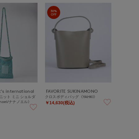
30%
OFF
's international
FAVORITE SUKINAMONO
メ入ニット ミニ ショルダ
クロスボディバッグ《YAHKI》
noel/ナナノエル》
￥14,630(税込)