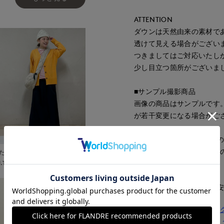
ATTENTION
ダウンは天然由来の素材で
透けて見える場合がござい
つきましてはご対応いたし
少し目立つ箇所がございま
■サンプル撮影商品
画像の商品はサンプルです
が若干変更になる場合がご
■照明の関係により、実際
コン・スマートフォンなど
たまプラーザ東急
I.T.'S.international
ざいます。
■サイズ表記はあくまで目
同素材のダウントートバッ
同素材のバナナショルダー 