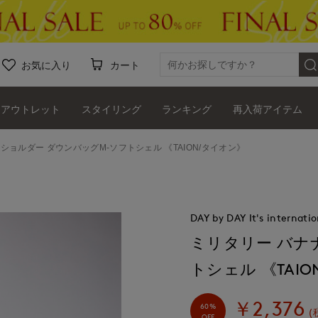
お気に入り
カート
アウトレット
スタイリング
ランキング
再入荷アイテム
ショルダー ダウンバッグM-ソフトシェル 《TAION/タイオン》
DAY by DAY It's internatio
ミリタリー バナ
トシェル 《TAI
￥2,376
60%
(
OFF