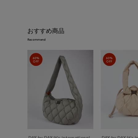
おすすめ商品
Recommend
60%
60%
OFF
OFF
DAY by DAY It's international
DAY by DAY It's i