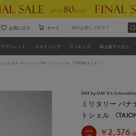
お気に入り
カート
アウトレット
スタイリング
ランキング
再入荷アイテム
ショルダー ダウンバッグM-ソフトシェル 《TAION/タイオン》
DAY by DAY It's internatio
ミリタリー バナ
トシェル 《TAI
￥2,376
60%
(
OFF