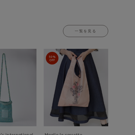
一覧を見る
50%
OFF
's international
Maglie le cassetto