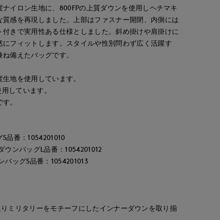
ナイロン生地に、800FPの上質ダウンを使用しヘチマキ
な質感を再現しました。上部はファスナー開閉、内側には
ト付きで実用性ある仕様としました。斜め掛けや肩掛けに
然にフィットします。スタイルや性別問わず広く活躍す
兼ね備えたバッグです。
度生地を使用しています。
を使用しています。
です。
番：1054201010
ンバッグL品番：1054201012
maemae
onda
chigu
ッグS品番：1054201013
S.international
たまプラーザ東急I.T.'S.international
新潟伊勢丹7-IDconcept.
たまプラーザ東急I.T.'S.international
157
cm
167
cm
166
cm
その名の通りミリタリーをモチーフにしたインナーダウンを取り揃