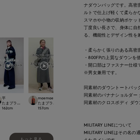
ナダウンバッグです。高密度
ルトで仕上げ軽くて柔らか
スマホや小物の収納ポケッ
丁度良い長さで、身体に自
る、機能性とデザイン性を
・柔らかく張りのある高密
・800FPの上質なダウン
・開口部はファスナー仕様
※男女兼用です。
同素材のダウントートバッグS品
同素材のバナナショルダー ダウ
平
maemae
maemae
maemae
同素材のクロスボディ ダウンバ
international
たまプラーザ東急I.T.'S.international
たまプラーザ東急I.T.'S.international
たまプラーザ東急I.T.'S.international
たまプラーザ東急I.T.'
162
cm
157
cm
157
cm
157
cm
MILITARY LINEについて
MILITARY LINEは
もっと見る
えたラインです。