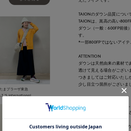
TAIONのダウン品質につい
TAIONは、嵩高の高い80
ダウン（一般：600FP前
す。
*一部800FPではないア
ATTENTION
ダウンは天然由来の素材で
透けて見える場合がござい
つきましてはご対応いたし
少し目立つ箇所がございま
たまプラーザ東急
I.T.'S.international
■サンプル撮影商品
画像の商品はサンプルです
が若干変更になる場合がご
■照明の関係により、実際