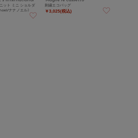
メ入ニット ミニ ショルダ
刺繍エコバッグ
noel/ナナノエル》
￥3,025(税込)