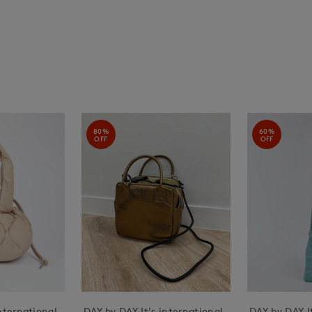
80%
60%
OFF
OFF
nternational
DAY by DAY It's international
DAY by DAY It