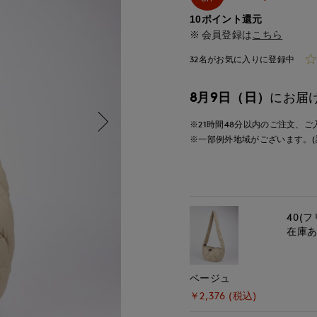
10ポイント還元
会員登録は
こちら
32名がお気に入りに登録中
8月9日（日）
にお届
※21時間
48分
以内
のご注文、ご
※一部例外地域がございます。(
40(フ
在庫
ベージュ
￥2,376 (税込)