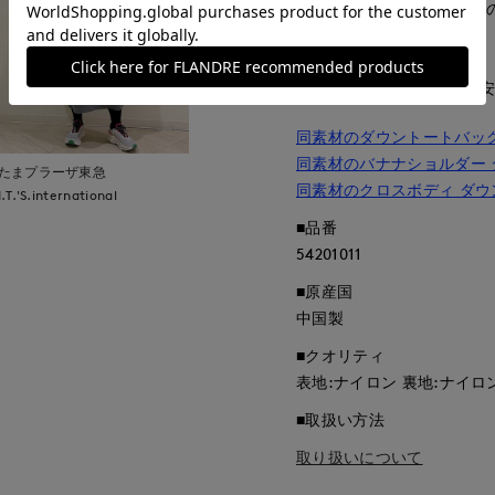
コン・スマートフォンなど
ざいます。
■サイズ表記はあくまで目
同素材のダウントートバッ
同素材のバナナショルダー 
たまプラーザ東急
同素材のクロスボディ ダウ
I.T.'S.international
■品番
54201011
■原産国
中国製
■クオリティ
表地:ナイロン 裏地:ナイロ
■取扱い方法
取り扱いについて