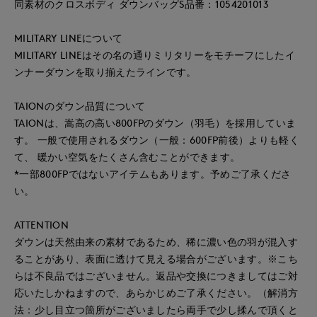
同素材のクロスボディ ダウンバッグS品番：1054201013
MILITARY LINEについて
MILITARY LINEはその名の通りミリタリーをモチーフにしたイ
ンナーダウンを取り揃えたラインです。
TAIONのダウン品質について
TAIONは、嵩高の高い800FPのダウン（羽毛）を採用していま
す。 一般で使用されるダウン（一般：600FP前後）よりも軽く
て、 暖かい空気をたくさん含むことができます。
*一部800FPではないアイテムもあります。予めご了承くださ
い。
ATTENTION
ダウンは天然由来の素材であるため、稀に濃い色の羽が混入す
ることがあり、表面に透けて見える場合がございます。※こち
らは不良品ではございません。返品や交換につきましてはご対
応いたしかねますので、あらかじめご了承ください。（解消方
法：少し目立つ箇所がございましたら両手で少し揉んで頂くと