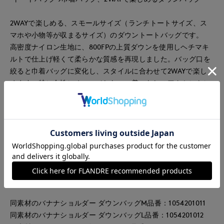
2WAYで楽しめる、スモールサイズ（ランチトートサイズ、ス
マホや小物等が収まるサイズ）のダウントートバッグです。
高密度ナイロン生地に、800FPの上質ダウンを使用しヘチマキ
ルトで仕上げ軽くて柔らかな質感を再現しました。バッグ口を
絞ると巾着バッグに変化し、スタイルに合わせて2WAYで楽し
めます。特に女性にオススメしたい、着こなしのアクセントに
も使えるバッグです。
・2WAY仕様（トートバッグ／ストリングバッグ）の商品で
す。
・柔らかく張りのある高密度生地を使用しています。
・800FPの上質なダウンを使用しています。
・バッグ口の紐を絞ることでストリングバッグになります。
※男女兼用です。
同素材のバナナショルダー ダウンバッグM品番：1054201011
同素材のバナナショルダー ダウンバッグL品番：1054201012