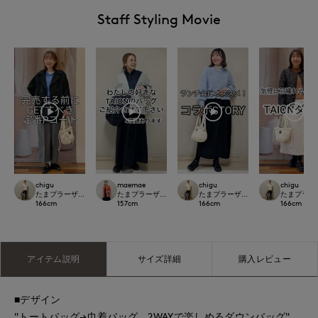
Staff Styling Movie
chigu
maemae
chigu
chigu
たまプラーザ東急I.T.'S.international
たまプラーザ東急I.T.'S.international
たまプラーザ東急I.T.'S.international
たまプラーザ東急
166
cm
157
cm
166
cm
166
cm
アイテム説明
サイズ詳細
購入レビュー
■デザイン
"トートバッグ→巾着バッグ、2WAYで楽しめるダウンバッグ"