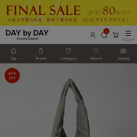
2
メニュー
Top
Brand
Category
Search
Styling
60%
OFF