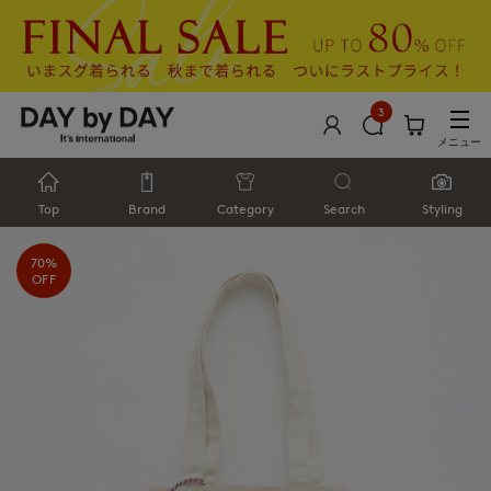
3
メニュー
Top
Brand
Category
Search
Styling
70%
OFF