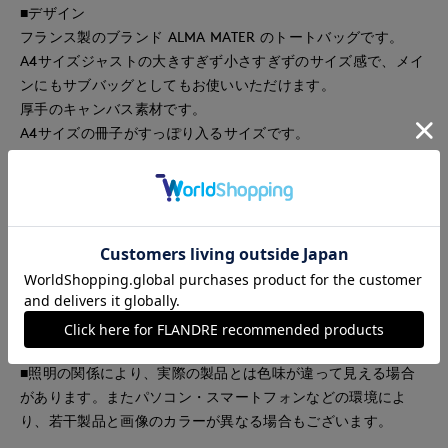
■デザイン
フランス製のブランド ALMA MATER のトートバッグです。
A4サイズジャストの大きすぎず小さすぎずのサイズ感で、メイ
ンにもサブバッグとしてもお使いいただけます。
厚手のキャンバス素材です。
A4サイズの冊子がすっぽり入るサイズです。
同素材のバッグ品番：1052201002
サイズ:H31.5cm×W23.5cm マチ無し
■サンプル撮影商品
画像の商品はサンプルです。実際の商品とはサイズや色味、素
材、デザイン等の仕様が若干変更になる場合がございます。
■照明の関係により、実際の製品とは色味が違って見える場合
があります。またパソコン・スマートフォンなどの環境によ
り、若干製品と画像のカラーが異なる場合もございます。