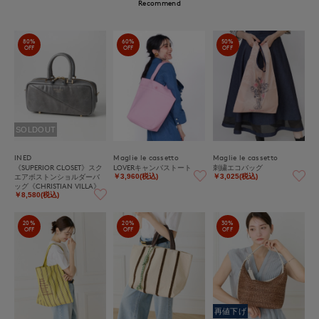
Recommend
80%
60%
50%
OFF
OFF
OFF
SOLDOUT
INED
Maglie le cassetto
Maglie le cassetto
《SUPERIOR CLOSET》スク
LOVERキャンバストート
刺繍エコバッグ
エアボストンショルダーバ
￥3,960(税込)
￥3,025(税込)
ッグ《CHRISTIAN VILLA》
￥8,580(税込)
20%
20%
30%
OFF
OFF
OFF
再値下げ