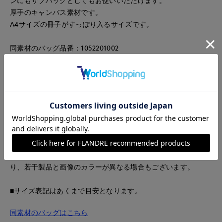
ンにもサブバッグとしてもお使いいただけます。
厚手のキャンバス素材です。
A4サイズの冊子がすっぽり入るサイズです。
同素材のバッグ品番：1052201002
サイズ:H31.5cm×W23.5cm マチ無し
■サンプル撮影商品
画像の商品はサンプルです。実際の商品とはサイズや色味、素
材、デザイン等の仕様が若干変更になる場合がございます。
■照明の関係により、実際の製品とは色味が違って見える場合
があります。またパソコン・スマートフォンなどの環境によ
り、若干製品と画像のカラーが異なる場合もございます。
■サイズ表記はあくまで目安となります。
同素材のバッグはこちら