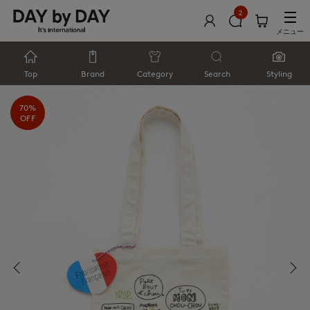
2
メニュー
Top
Brand
Category
Search
Styling
70%
OFF