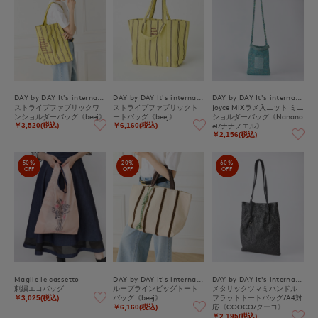
DAY by DAY It's international
DAY by DAY It's international
DAY by DAY It's international
ストライプファブリックワ
ストライプファブリックト
joyce MIXラメ入ニット ミニ
ンショルダーバッグ《beej》
ートバッグ《beej》
ショルダーバッグ《Nanano
el/ナナノエル》
￥3,520(税込)
￥6,160(税込)
￥2,156(税込)
50%
20%
60%
OFF
OFF
OFF
Maglie le cassetto
DAY by DAY It's international
DAY by DAY It's international
刺繍エコバッグ
ループラインビッグトート
メタリックツマミハンドル
バッグ《beej》
フラットトートバッグ/A4対
￥3,025(税込)
応《COOCO/クーコ》
￥6,160(税込)
￥2,195(税込)