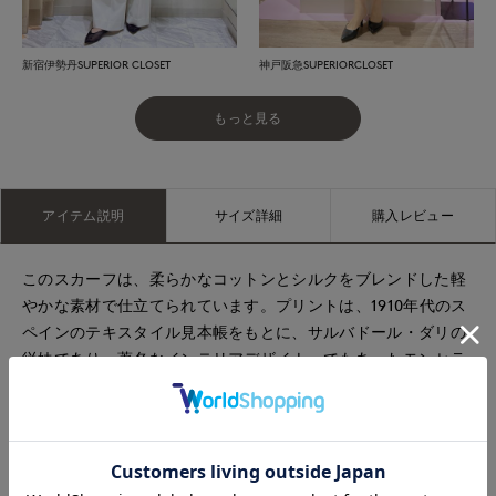
新宿伊勢丹SUPERIOR CLOSET
神戸阪急SUPERIORCLOSET
もっと見る
アイテム説明
サイズ詳細
購入レビュー
このスカーフは、柔らかなコットンとシルクをブレンドした軽
やかな素材で仕立てられています。プリントは、1910年代のス
ペインのテキスタイル見本帳をもとに、サルバドール・ダリの
従妹であり、著名なインテリアデザイナーでもあったモンセラ
氏のファブリック帳から着想を得て、Tapis Noirのアンティー
ク生地アーカイブより厳選。縁は手作業で丁寧に巻き込み縫製
しており、時間と手間をかけることで、スカーフに美しい裾の
表情を生み出しています。