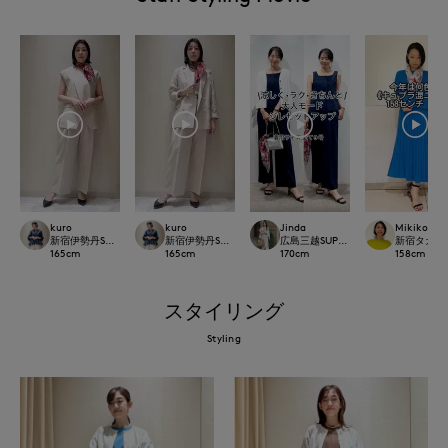
kuro
Jinda
kuro
Mikiko
新宿伊勢丹SUPERIOR CLOSET
広島三越SUPERIORCLOSET
新宿伊勢丹SUPERIOR CLOSET
新宿タカシマヤ
165
cm
170
cm
165
cm
158
cm
スタイリング
Styling