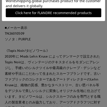
・手巻き仕上げ
・ドライクリーニング
・巾着袋付
■メーカー表示
TN26010509
ソノタ：PURPLE
《Tapis Noir/タピノワール》
2020年に Mads Lehn Kruse によってデンマークで設立された
Tapis Noirは、ヴィンテージのテキスタイルをモダンにアレン
ジし、手縫いのシルクツイルや最高級のクレープ・デシンなど
素材や手法にこだわって生まれたスカーフブランドです。古い
ファブリックのコレクターであるアートディレクターのLehn
Kruseは、織物の質感、豊かなタペストリー、古い壁パネル等
をデジタルで美しいシルクに変換しオリジナル生地に仕上げて
います。タピノワールは、シルクスカーフのみを専門とする職
人の製造業者とのみ協力しており、アーツアドクラフツに対す