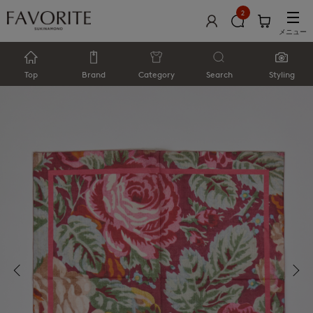
2
メニュー
Top
Brand
Category
Search
Styling