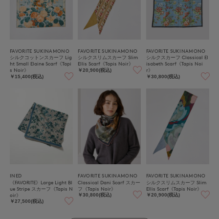
FAVORITE SUKINAMONO
FAVORITE SUKINAMONO
FAVORITE SUKINAMONO
シルクコットンスカーフ Lig
シルクスリムスカーフ Slim
シルクスカーフ Classical El
ht Small Elaine Scarf《Tapi
Ellis Scarf《Tapis Noir》
isabeth Scarf《Tapis Noi
s Noir》
r》
￥20,900(税込)
￥15,400(税込)
￥30,800(税込)
INED
FAVORITE SUKINAMONO
FAVORITE SUKINAMONO
《FAVORITE》Large Light Bl
Classical Dani Scarf スカー
シルクスリムスカーフ Slim
ue Stripe スカーフ《Tapis N
フ《Tapis Noir》
Ellis Scarf《Tapis Noir》
oir》
￥30,800(税込)
￥20,900(税込)
￥27,500(税込)