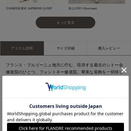
日本橋高島屋SC SUPERIOR CLOSET
富山大和7-IDconcept.
もっと見る
アイテム説明
サイズ詳細
購入レビュー
フランス・ブルゴーニュ地方に佇む、現存する最古のシトー会
修道院のひとつ、フォントネー修道院。華美な装飾を一切排し
た素朴な建築群、丁寧に手入れされた薬草園、そしてシンプル
でありながら美しいガラス窓。厳しくも長い歴史の中で、自然
とともに生きてきた人々の暮らしに思いを馳せながら、花々が
持つ本来の美しさをあらためて見つめ直しました。その豊かな
自然への敬意と想いを、この柄に込めています。manipuriのス
カーフは、日本の職人が1枚ずつ手捺染し、端を手巻きで仕上げ
ております。生地は12匁綾織りシルクを使用。薄すぎず厚すぎ
ず、とても滑らかです。シルクの艶やかな光沢感がカラーリン