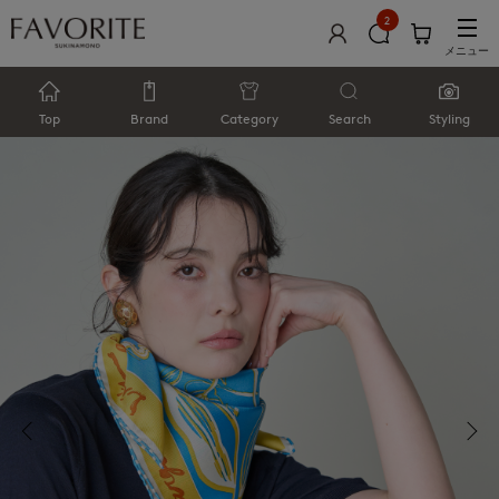
2
メニュー
Top
Brand
Category
Search
Styling