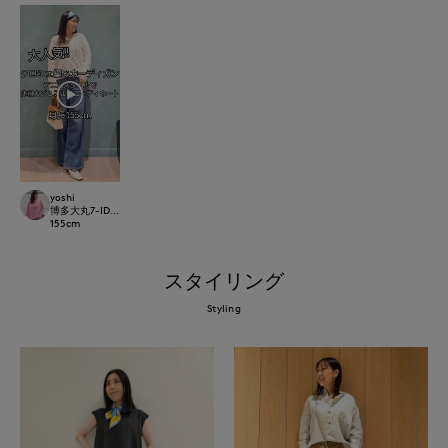
yoshi
博多大丸7-IDconcept.
155
cm
スタイリング
Styling