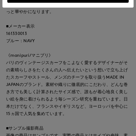
グに更に明るさをプラスしてくれるので、コーディネートがぐ
っと華やかになります。
■メーカー表示
161330013
ブルー：NAVY
《manipuri/マニプリ》
パリのヴィンテージスカーフをこよなく愛するデザイナーがそ
の素晴らしさをたくさんの人へ伝えたいという想いで立ち上げ
たスカーフやストール、メンズのチーフを取り扱うMADE IN
JAPANのブランド。素材や織りに徹底的にこだわり、どんな巻
き方でも美しく計算されたサイズ感で、誰もが着心地良く美し
い絵を身に着けられるよう毎シーズン研究を重ねています。日
本だけでなく、フランスやイギリスなど、ヨーロッパを中心に
15ヵ国で人気を集めています。
■サンプル撮影商品
画像の商品はサンプルです。実際の商品とはサイズや色味、素