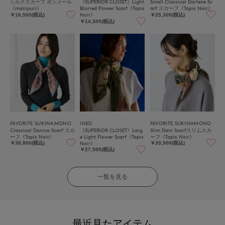
シルクスカーフ ボンメール
《SUPERIOR CLOSET》Light
Small Classical Darlene Sc
《manipuri》
Blurred Flower Scarf《Tapis
arf スカーフ《Tapis Noir》
Noir》
￥16,500(税込)
￥25,300(税込)
￥14,300(税込)
FAVORITE SUKINAMONO
INED
FAVORITE SUKINAMONO
Classical Danica Scarf スカ
《SUPERIOR CLOSET》Larg
Slim Dani Scarfスリムスカ
ーフ《Tapis Noir》
e Light Flower Scarf《Tapis
ーフ《Tapis Noir》
Noir》
￥30,800(税込)
￥20,900(税込)
￥27,500(税込)
一覧を見る
最近見たアイテム