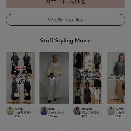
カートに入れる
お気に入りに追加
Staff Styling Movie
fumiki
kote
tanaka
fumiki
小倉井筒屋SUPERIOR CLOSET
大分トキハINED
岡山天満屋SUPERIORCLOSET
小倉井筒屋SU
159
cm
153
cm
170
cm
159
cm