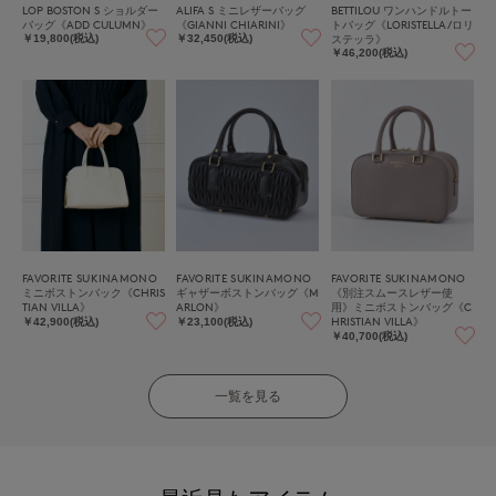
LOP BOSTON S ショルダー
ALIFA S ミニレザーバッグ
BETTILOU ワンハンドルトー
バッグ《ADD CULUMN》
《GIANNI CHIARINI》
トバッグ《LORISTELLA/ロリ
ステッラ》
￥19,800(税込)
￥32,450(税込)
￥46,200(税込)
FAVORITE SUKINAMONO
FAVORITE SUKINAMONO
FAVORITE SUKINAMONO
ミニボストンバック《CHRIS
ギャザーボストンバッグ《M
《別注スムースレザー使
TIAN VILLA》
ARLON》
用》ミニボストンバッグ《C
HRISTIAN VILLA》
￥42,900(税込)
￥23,100(税込)
￥40,700(税込)
一覧を見る