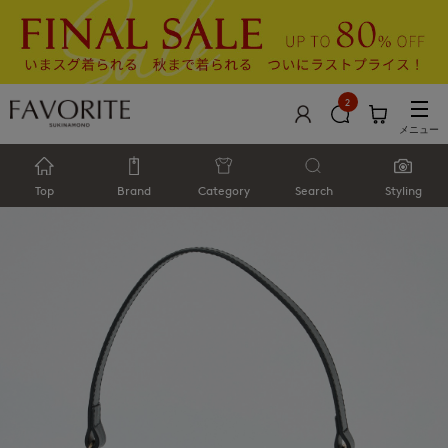
2
メニュー
Top
Brand
Category
Search
Styling