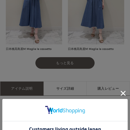
日本橋高島屋M Maglie le cassetto
日本橋高島屋M Maglie le cassetto
もっと見る
アイテム説明
サイズ詳細
購入レビュー
■デザイン
他にはない鮮やかなブルーが目を惹くタックスカート。日本有
数のデニムの産地として知られる倉敷市児島の生地を使用し、
ほどよいカジュアル感の中に上品さと存在感を兼ね備えた特別