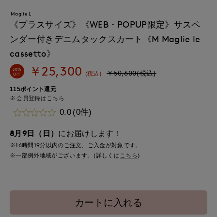
Maglie L
《プラスサイズ》《WEB・POPUP限定》サスペ
ンダー付きデニムタックスカート《M Maglie le
cassetto》
￥25,300
50%
￥50,600(税込)
(税込)
OFF
115ポイント還元
会員登録は
こちら
0.0
(0件)
8月9日（日）
にお届けします！
※16時間
19分
以内
のご注文、ご入金が対象です。
※一部例外地域がございます。(詳しくは
こちら
)
カートに入れる