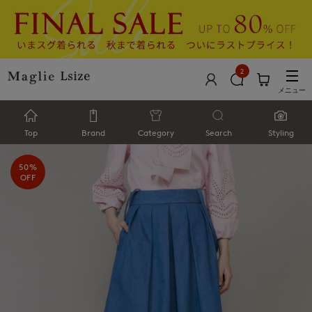
2
メニュー
Top
Brand
Category
Search
Styling
50%
OFF