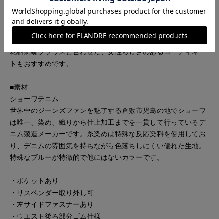
な一枚に仕上げました。立体感のあるタックが美しいシルエッ
トを描き、動くたびに表情豊かな印象を演出します。取り外し
可能なサスペンダー付きで、長さ調節も可能。スタイリングに
合わせてアレンジでき、着こなしの幅が広がります。ニットや
花柄刺繍ブラウスと合わせた、女性らしさのあるコーディネー
トもおすすめです。
■素材
ショーワデニム
世界中のジーンズファンを魅了する倉敷市児島の地でショーワ
は唯一、染め、織りから仕上加工までを一貫して行っているデ
ニム製造メーカーです。糸染めは特殊な反応染料を使用してお
り、デニムの雰囲気を持ちながら色落ちしにくい優れた生地。
特殊なブルーが特徴的で他にはないカラーです。
・ポケットあり
・サスペンダー取り外し可
・左サイドファスナーあり
・ウエスト後ろ部分ゴム仕様