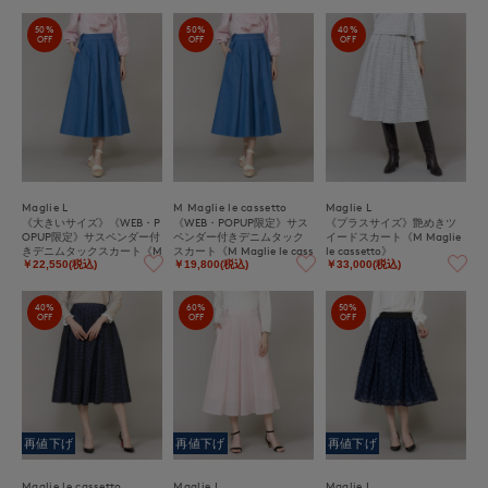
50%
50%
40%
OFF
OFF
OFF
Maglie L
M Maglie le cassetto
Maglie L
《大きいサイズ》《WEB・P
《WEB・POPUP限定》サス
《プラスサイズ》艶めきツ
OPUP限定》サスペンダー付
ペンダー付きデニムタック
イードスカート《M Maglie
きデニムタックスカート《M
スカート《M Maglie le cass
le cassetto》
Maglie le cassetto》
etto》
￥22,550(税込)
￥19,800(税込)
￥33,000(税込)
40%
60%
50%
OFF
OFF
OFF
再値下げ
再値下げ
再値下げ
Maglie le cassetto
Maglie L
Maglie L