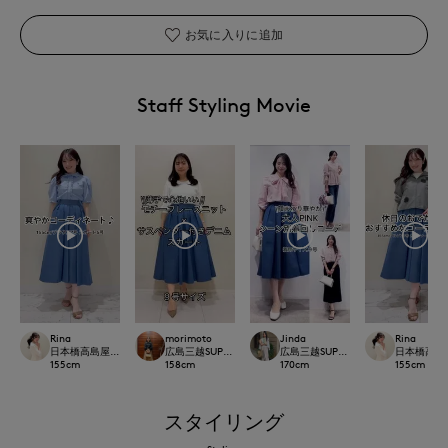
お気に入りに追加
Staff Styling Movie
Rina
morimoto
Jinda
Rina
日本橋高島屋M Maglie le cassetto
広島三越SUPERIORCLOSET
広島三越SUPERIORCLOSET
日本橋高島屋M 
155
cm
158
cm
170
cm
155
cm
スタイリング