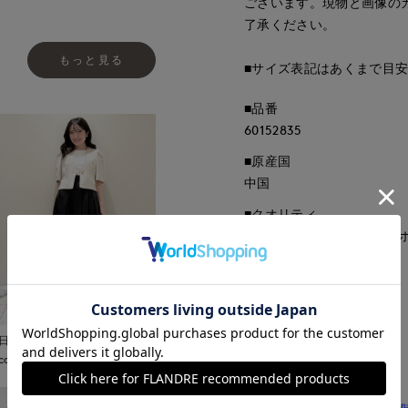
ございます。現物と画像の
了承ください。
もっと見る
■サイズ表記はあくまで目
■品番
60152835
■原産国
中国
■クオリティ
表地:綿75% ナイロン21%
テル100%
■取扱い方法
日本橋高島屋M Maglie le
取り扱いについて
cassetto
■予約商品■