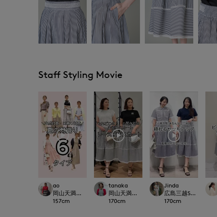
Staff Styling Movie
ao
tanaka
Jinda
岡山天満屋SUPERIORCLOSET
岡山天満屋SUPERIORCLOSET
広島三越SUPERIORC
157
cm
170
cm
170
cm