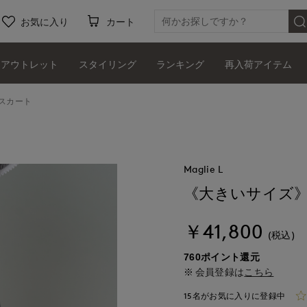
お気に入り
カート
アウトレット
スタイリング
ランキング
再入荷アイテム
スカート
Maglie L
《大きいサイズ》
￥41,800
(税込)
760ポイント還元
会員登録は
こちら
15名がお気に入りに登録中