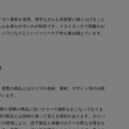
イター素材を使用。薄手ながらも高密度に織り上げること
ルムを保ちやすいのが特長です。ドライタッチで肌離れが
、シワになりにくいイージーケア性も兼ね備えています。
様
。実際の商品とはサイズや色味、素材、デザイン等の仕様
ざいます。
な限り実際の商品に近いカラーで撮影をおこなっておりま
Rina
Rina
Mikiko
RIOR CLOSET
日本橋高島屋M Maglie le cassetto
日本橋高島屋M Maglie le cassetto
新宿タカシマヤSUPERIOR CLOSET
際の製品とは色味が違って見える場合があります。またパ
155
cm
155
cm
158
cm
どの環境により、若干製品と画像のカラーが異なる場合も