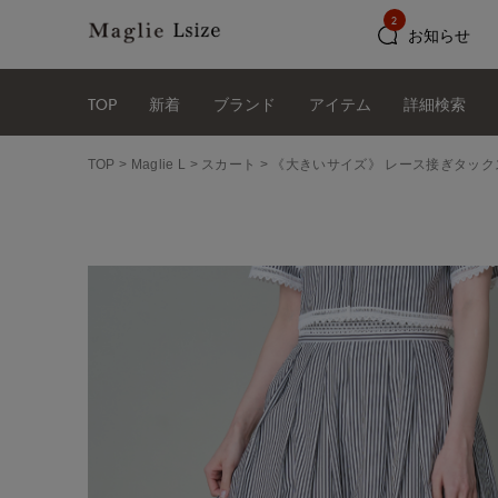
2
お知らせ
TOP
新着
ブランド
アイテム
詳細検索
TOP
Maglie L
スカート
《大きいサイズ》 レース接ぎタック