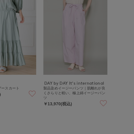
DAY by DAY It's international
ザースカート
製品染めイージーパンツ｜肌離れが良
くさらりと軽い、極上綿イージーパン
)
ツ
￥13,970(税込)