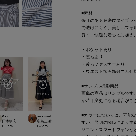
■素材
張りのある高密度タイプラ
で透けにくく、美しいフォ
良く、快適な着心地に加え
・ポケットあり
・裏地あり
・後ろファスナーあり
・ウエスト後ろ部分ゴム仕
■サンプル撮影商品
画像の商品はサンプルです
が若干変更になる場合がご
■カラーについては、可能
Mikiko
Rina
morimoto
Rina
新宿タカシマヤSUPE
LOSET
日本橋高島屋M Maglie le cassetto
広島三越SUPERIORCLOSET
日本橋高島屋M Maglie le cassetto
すが、照明の関係により実
158
cm
155
cm
158
cm
155
cm
ソコン・スマートフォンな