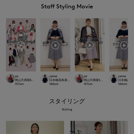
Staff Styling Movie
ao
yama
ao
yama
岡山天満屋SUPERIORCLOSET
日本橋高島屋SC SUPERIOR CLOSET
岡山天満屋SUPERIORCLOSET
日本橋高島屋S
157
cm
160
cm
157
cm
160
cm
スタイリング
Styling