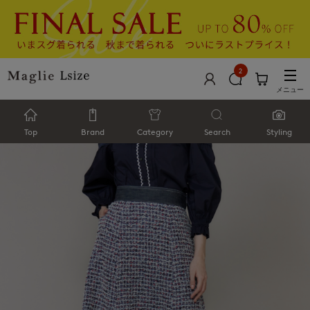
2
メニュー
Top
Brand
Category
Search
Styling