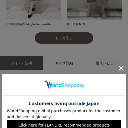
日本橋高島屋M Maglie le cassetto
梅田大丸INED
もっと見る
アイテム説明
サイズ詳細
購入レビュー
■デザイン
尾州で織り上げた特殊な糸遣いのオリジナルツイードと、高級
デニムを組み合わせたフレアスカート。ツイードならではの奥
行きある表情に、デニムのカーブラインや配色ステッチなど細
部まで“技あり”のデザインを効かせ、他にはない存在感を放つ
一枚に仕上げました。歩くたびに美しく揺れるシルエットは、
スタイリングの主役にぴったりです。今年らしいセットアップ
としてジャケットと合わせれば、価格以上の価値を感じられる