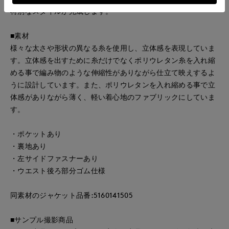
特別なスタイルが完成します。
■素材
様々な太さや形状の異なる糸を使用し、立体感を表現していま
す。立体感を出すために糸だけでなくポリウレタン糸を入れ縮
める事で編み物のような伸縮性がありながら仕立て映えするよ
うに設計しています。また、ポリウレタンを入れ縮める事で立
体感がありながら薄く、軽い着心地のファブリックにしていま
す。
・ポケットあり
・裏地あり
・左サイドファスナーあり
・ウエスト後ろ部分ゴム仕様
同素材のジャケット品番:5160141505
■サンプル撮影商品