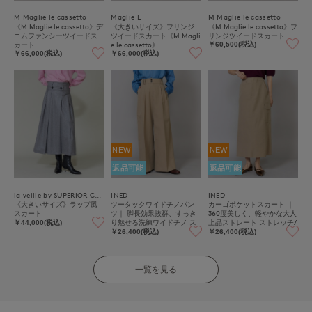
M Maglie le cassetto
Maglie L
M Maglie le cassetto
《M Maglie le cassetto》デ
《大きいサイズ》フリンジ
《M Maglie le cassetto》フ
ニムファンシーツイードス
ツイードスカート《M Magli
リンジツイードスカート
カート
e le cassetto》
￥60,500(税込)
￥66,000(税込)
￥66,000(税込)
NEW
NEW
返品可能
返品可能
la veille by SUPERIOR CLOSET
INED
INED
《大きいサイズ》ラップ風
ツータックワイドチノパン
カーゴポケットスカート ｜
スカート
ツ｜ 脚長効果抜群、すっき
360度美しく、軽やかな大人
り魅せる洗練ワイドチノ ス
上品ストレート ストレッチ/
￥44,000(税込)
トレッチ/軽量/手洗い可
軽量/手洗い可/カーゴポケッ
￥26,400(税込)
￥26,400(税込)
ト
一覧を見る