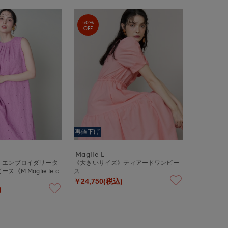
50%
OFF
再値下げ
Maglie L
》エンブロイダリータ
《大きいサイズ》ティアードワンピー
《M Maglie le c
ス
￥24,750(税込)
)