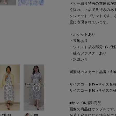
ドビー織り特有の立体感が
く揺れ、上品で奥行きのあ
クジェットプリントです。
度に表現されています。
・ポケットあり
・裏地あり
・ウエスト後ろ部分ゴム仕
・後ろファスナーあり
・水洗い可
同素材のスカート品番：51621
サイズコード19→サイズ名称
サイズコード16→サイズ名称
■サンプル撮影商品
画像の商品はサンプルです
Mikiko
Rina
YUMI
morimoto
が若干変更になる場合がご