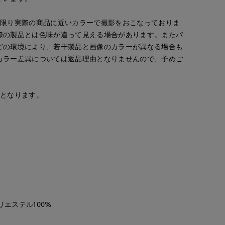
広島三越SUPERIORCLOSET
CLOSET
新宿タカシマヤSUPERIOR CLOSET
170
cm
158
cm
な限り実際の商品に近いカラーで撮影をおこなっておりま
際の製品とは色味が違って見える場合があります。またパ
どの環境により、若干製品と画像のカラーが異なる場合も
カラー差異については返品理由となりませんので、予めご
安となります。
リエステル100%