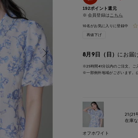
192ポイント還元
会員登録は
こちら
10名がお気に入りに登録中
再値下げ
8月9日（日）
にお届
※25時間
41分
以内
のご注文、ご
※一部例外地域がございます。(
21(21
在庫
オフホワイト