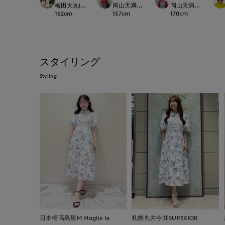
梅田大丸INED
岡山天満屋SUPERIORCLOSET
岡山天満屋SUPERIOR
162
cm
157
cm
170
cm
スタイリング
Styling
日本橋高島屋M Maglie le
札幌丸井今井SUPERIOR