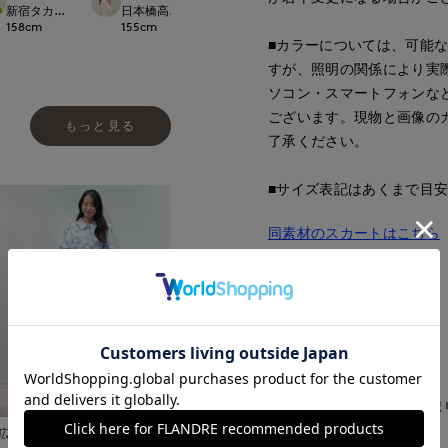
CLOSET
新宿タカシマヤSUPERIOR CLOSET
日本橋高島屋M Maglie le cassetto
梅田大丸INED
広島三越SUPERIOR
158
cm
155
cm
162
cm
158
cm
■カラーについては、可能
すが、照明の関係により実
ソコン・スマートフォンな
ございます。現物と画像の
もっと見る
了承ください。
■サイズ表記はあくまで目
同素材のスカートはこちら
■品番
62121568
■原産国
日本
■クオリティ
ポリエステル100% 裏地:ポ
広島三越SUPERIORCLOSET
■取扱い方法