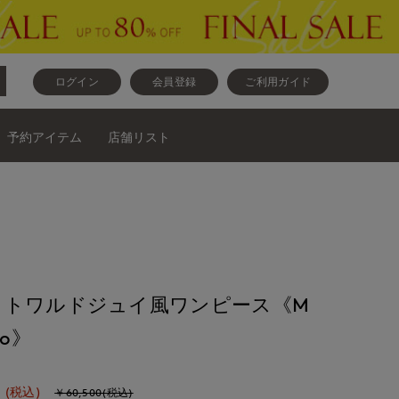
ログイン
会員登録
ご利用ガイド
予約アイテム
店舗リスト
》トワルドジュイ風ワンピース《M
tto》
(税込)
￥60,500(税込)