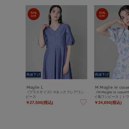
50%
30%
OFF
OFF
再値下げ
再値下げ
Maglie L
M Maglie le cass
《プラスサイズ》Vネックフレアワン
《M Maglie le ca
ピース
イ風ワンピース｜ト
￥27,500(税込)
￥34,650(税込)