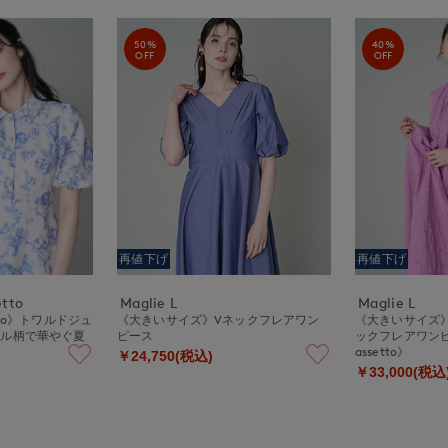
50%
40%
OFF
OFF
再値下げ
再値下げ
etto
Maglie L
Maglie L
ssetto》トワルドジュ
《大きいサイズ》Vネックフレアワン
《大きいサイズ
ワル柄で華やぐ夏
ピース
ックフレアワンピース
assetto》
￥24,750(税込)
￥33,000(税込