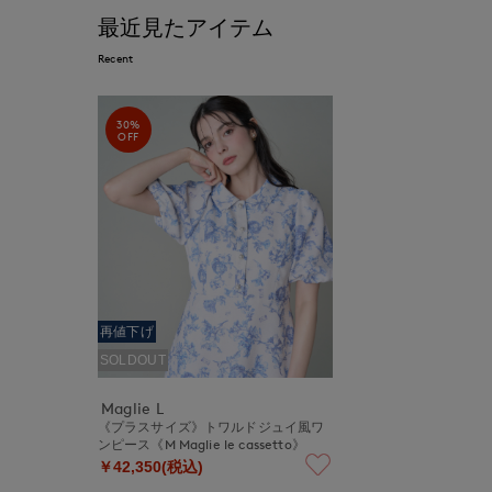
最近見たアイテム
Recent
30%
OFF
再値下げ
SOLDOUT
Maglie L
《プラスサイズ》トワルドジュイ風ワ
ンピース《M Maglie le cassetto》
￥42,350(税込)