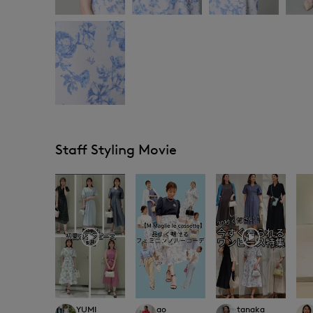
Staff Styling Movie
YUMI
ao
tanaka