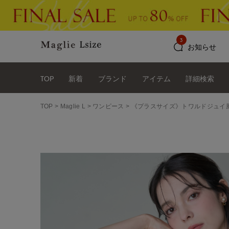
3
お知らせ
TOP
新着
ブランド
アイテム
詳細検索
TOP
Maglie L
ワンピース
《プラスサイズ》トワルドジュイ風ワンピー