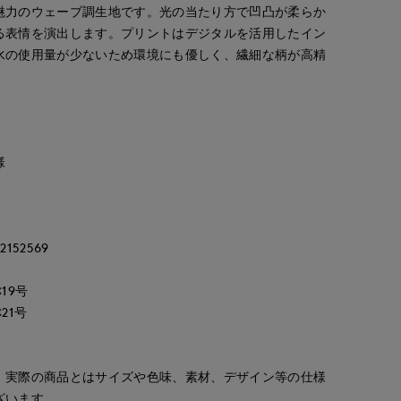
魅力のウェーブ調生地です。光の当たり方で凹凸が柔らか
る表情を演出します。プリントはデジタルを活用したイン
水の使用量が少ないため環境にも優しく、繊細な柄が高精
様
52569
19号
21号
。実際の商品とはサイズや色味、素材、デザイン等の仕様
Jinda
Mikiko
ざいます。