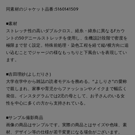
同素材のジャケット品番:5160141509
■素材
ストレッチ性の高いダブルクロス。経糸・緯糸に異なるFカウ
ントの50デニールストレッチを使用し、生機設計段階で密度を
極限まで甘く設定。特殊前処理・染色工程を経て縦/横方向に追
い込むことでジャージの様なもっちりと下風合いを表現してい
ます。
■吉田理紗(よしだりさ)
大学在学中から雑誌の読者モデルを務める。“よしりさ”の愛称
で親しまれ、家事や育児からファッションやメイクまで幅広く
発信。インスタグラムでは2児の母として、お子さんのいる女
性を中心に多くの方から支持されている。
■サンプル撮影商品
画像の商品はサンプルです。実際の商品とはサイズや色味、素
材、デザイン等の仕様が若干変更になる場合がございます。