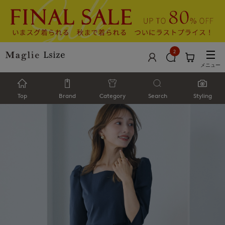
2
メニュー
Top
Brand
Category
Search
Styling