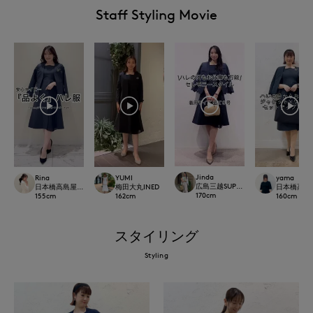
Staff Styling Movie
Jinda
Rina
YUMI
yama
広島三越SUPERIORCLOSET
日本橋高島屋M Maglie le cassetto
梅田大丸INED
日本橋高島屋S
170
cm
155
cm
162
cm
160
cm
スタイリング
Styling