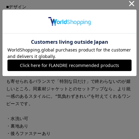
■デザイン
一枚で雰囲気を纏えるワンピース。綺麗めだけど、かしこまり
すぎずに着られるデザインです。スカート部分には、歩くたび
揺れるシフォンのプリーツがアシメトリーにデザインされたや
りすぎない華やかさで、写真にも印象が残るちょうどいい存在
感。肩にもふっくらとタックを入れることで存在感のあるワン
ピースです。色合わせは、白にはやわらかいベージュ。ネイビ
ーは同色で、すっと落ち着いた印象に。カラーで雰囲気が変わ
り入園・入学、卒園・卒業など、セレモニーにはもちろん、ジ
ャケットを変えればお呼ばれや学校行事、ヌン活にも◎普段に
も寄せられるバランスで「特別な日だけ」で終わらないのが嬉
しいところ。同素材ジャケットとのセットアップなら、より統
一感のあるスタイルに。“気負わずきれい”を叶えてくれるワン
ピースです。
・水洗い可
・裏地あり
・後ろファスナーあり