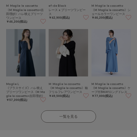
M Maglie le cassetto
ef-de Black
M Maglie le cassetto
《M Maglie le cassetto×吉
レース x プリーツワンピー
《M Maglie le cassetto》シ
田理紗》ハレ映えプリーツ
ス
ョールカラーワンピース
ワンピース
￥42,900(税込)
￥46,200(税込)
￥46,200(税込)
Maglie L
M Maglie le cassetto
M Maglie le cassetto
《プラスサイズ》ハレ映え
《M Maglie le cassetto》袖
《M Maglie le cassetto》ケ
プリーツワンピース《M Ma
フリルフレアワンピース
ープ付3WAYロングドレス
glie le cassetto×吉田理紗》
￥49,500(税込)
￥77,000(税込)
￥57,200(税込)
一覧を見る