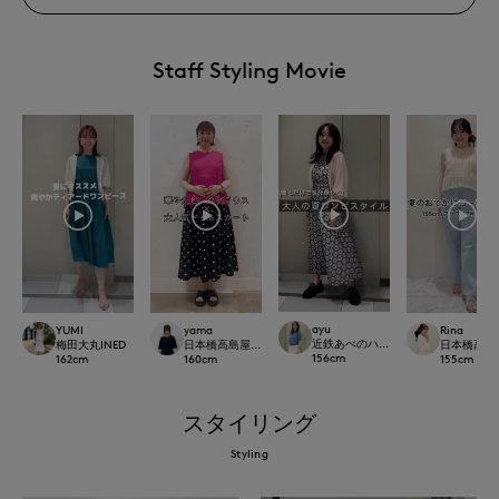
Staff Styling Movie
ayu
YUMI
yama
Rina
近鉄あべのハルカスINED
梅田大丸INED
日本橋高島屋SC SUPERIOR CLOSET
日本橋高島屋M 
156
cm
162
cm
160
cm
155
cm
スタイリング
Styling