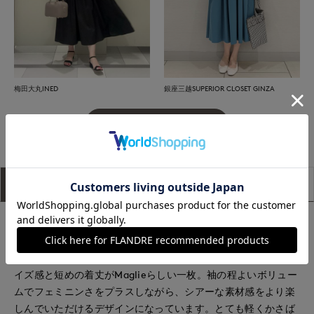
梅田大丸INED
銀座三越SUPERIOR CLOSET GINZA
もっと見る
アイテム説明
サイズ詳細
購入レビュー
■デザイン
暑い季節に大活躍するシアー素材のニットパーカー。ワンピー
スやスカートスタイルにバランスよく羽織れるコンパクトなサ
イズ感と短めの着丈がMaglieらしい一枚。袖の程よいボリュー
ムでフェミニンさをプラスしながら、シアーな素材感をより楽
しんでいただけるデザインになっています。とても軽くかさば