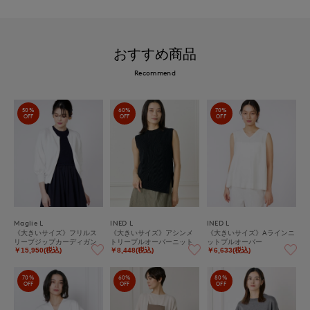
おすすめ商品
Recommend
50%
60%
70%
OFF
OFF
OFF
Maglie L
INED L
INED L
《大きいサイズ》フリルス
《大きいサイズ》アシンメ
《大きいサイズ》Aラインニ
リーブジップカーディガン
トリープルオーバーニット
ットプルオーバー
￥15,950(税込)
￥8,448(税込)
￥6,633(税込)
70%
60%
80%
OFF
OFF
OFF