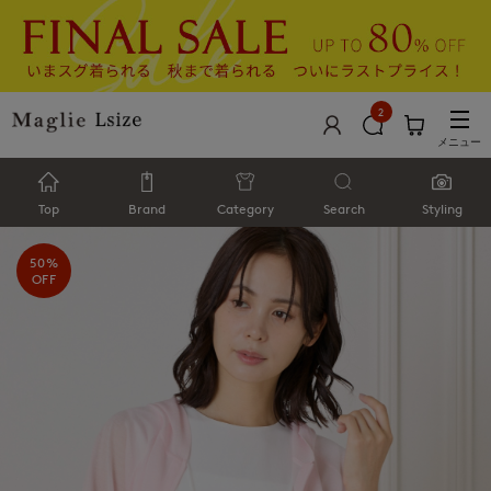
2
メニュー
Top
Brand
Category
Search
Styling
50%
OFF