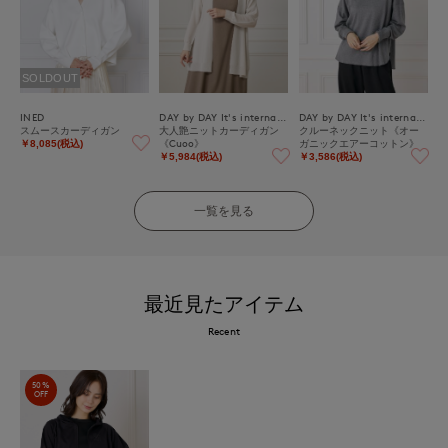
SOLDOUT
INED
DAY by DAY It's international
DAY by DAY It's international
スムースカーディガン
大人艶ニットカーディガン
クルーネックニット《オー
《Cuoo》
ガニックエアーコットン》
￥8,085(税込)
￥5,984(税込)
￥3,586(税込)
一覧を見る
最近見たアイテム
Recent
50%
OFF