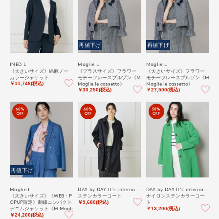
再値下げ
再値下げ
INED L
Maglie L
Maglie L
《大きいサイズ》綿麻ノー
《プラスサイズ》フラワー
《大きいサイズ》フラワー
カラージャケット
モチーフレースブルゾン《M
モチーフレースブルゾン《M
Maglie le cassetto》
Maglie le cassetto》
￥11,748(税込)
￥30,250(税込)
￥27,500(税込)
60%
60%
50%
OFF
OFF
OFF
再値下げ
Maglie L
DAY by DAY It's international
DAY by DAY It's international
《大きいサイズ》《WEB・P
ステンカラーコート
ナイロンステンカラーコー
OPUP限定》刺繍コンパクト
ト
￥9,680(税込)
デニムジャケット《M Magli
￥13,200(税込)
e le cassetto》
￥24,200(税込)