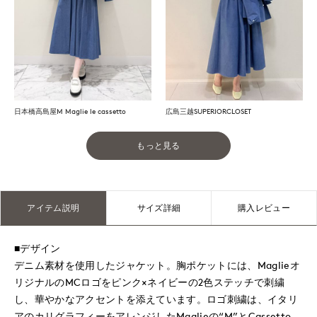
日本橋高島屋M Maglie le cassetto
広島三越SUPERIORCLOSET
もっと見る
アイテム説明
サイズ詳細
購入レビュー
■デザイン
デニム素材を使用したジャケット。胸ポケットには、Maglieオ
リジナルのMCロゴをピンク×ネイビーの2色ステッチで刺繍
し、華やかなアクセントを添えています。ロゴ刺繍は、イタリ
アのカリグラフィーをアレンジしたMaglieの“M”とCassetto