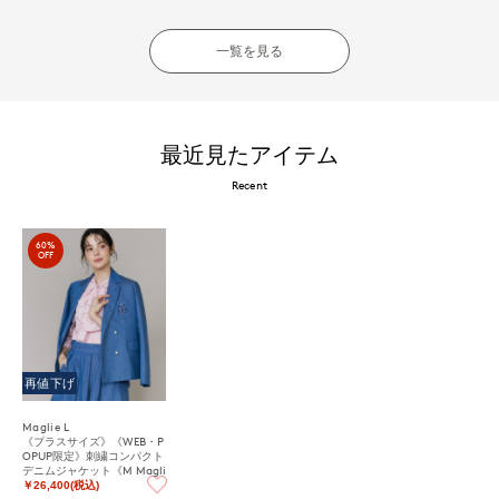
一覧を見る
最近見たアイテム
Recent
60%
OFF
再値下げ
Maglie L
《プラスサイズ》《WEB・P
OPUP限定》刺繍コンパクト
デニムジャケット《M Magli
e le cassetto》
￥26,400(税込)