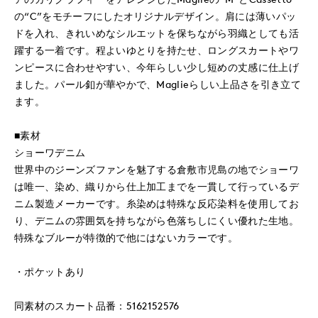
の“C”をモチーフにしたオリジナルデザイン。肩には薄いパッ
ドを入れ、きれいめなシルエットを保ちながら羽織としても活
躍する一着です。程よいゆとりを持たせ、ロングスカートやワ
ンピースに合わせやすい、今年らしい少し短めの丈感に仕上げ
ました。パール釦が華やかで、Maglieらしい上品さを引き立て
ます。
■素材
ショーワデニム
世界中のジーンズファンを魅了する倉敷市児島の地でショーワ
は唯一、染め、織りから仕上加工までを一貫して行っているデ
ニム製造メーカーです。糸染めは特殊な反応染料を使用してお
り、デニムの雰囲気を持ちながら色落ちしにくい優れた生地。
特殊なブルーが特徴的で他にはないカラーです。
・ポケットあり
同素材のスカート品番：5162152576