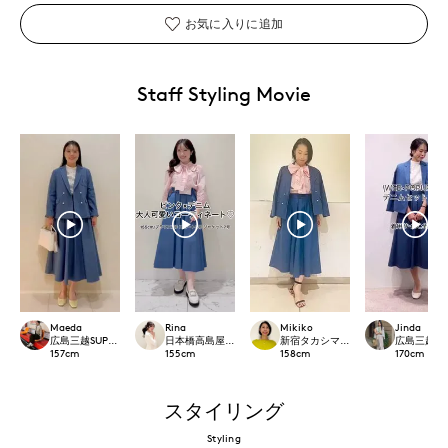
お気に入りに追加
Staff Styling Movie
Maeda
Rina
Mikiko
Jinda
広島三越SUPERIORCLOSET
日本橋高島屋M Maglie le cassetto
新宿タカシマヤSUPERIOR CLOSET
広島三越SUP
157
cm
155
cm
158
cm
170
cm
スタイリング
Styling