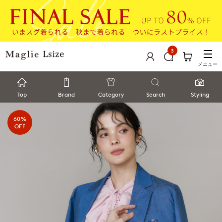
3
メニュー
Top
Brand
Category
Search
Styling
60%
OFF