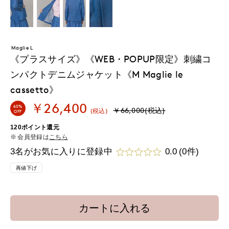
Maglie L
《プラスサイズ》《WEB・POPUP限定》刺繍コ
ンパクトデニムジャケット《M Maglie le
cassetto》
￥26,400
60%
￥66,000(税込)
(税込)
OFF
120ポイント還元
会員登録は
こちら
3名がお気に入りに登録中
0.0
(0件)
再値下げ
カートに入れる