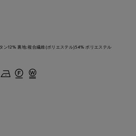
タン12% 裏地:複合繊維(ポリエステル)54% ポリエステル
morimoto
 CLOSET GINZA
広島三越SUPERIORCLOSET
158
cm