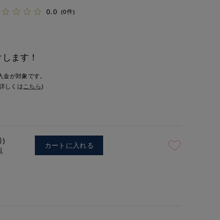
0.0
(0件)
けします！
入金が対象です。
詳しくは
こちら
)
号)
カートに入れる
点