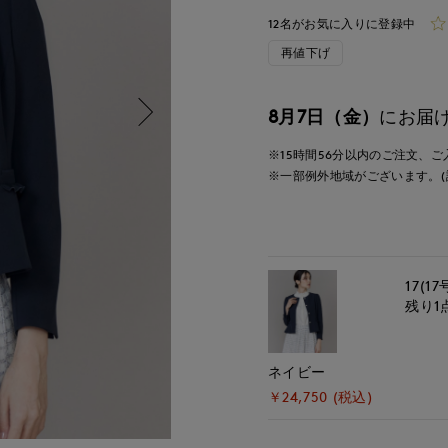
12名がお気に入りに登録中
再値下げ
8月7日（金）
にお届
※15時間
56分
以内
のご注文、ご
※一部例外地域がございます。(
17(17
残り1
ネイビー
￥24,750 (税込)