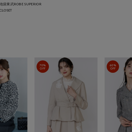
池袋東武ROBE SUPERIOR
CLOSET
70%
60%
OFF
OFF