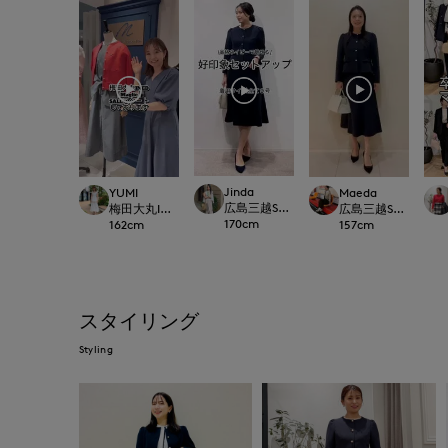
Jinda
YUMI
Maeda
広島三越SUPERIORCLOSET
梅田大丸INED
広島三越SUPERIORC
170
cm
162
cm
157
cm
スタイリング
Styling