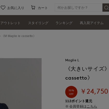
お気に入り
カート
アウトレット
スタイリング
ランキング
再入荷アイテム
glie le cassetto》
Maglie L
《大きいサイズ》フ
cassetto》
￥24,750
50%
OFF
112ポイント還元
会員登録は
こちら