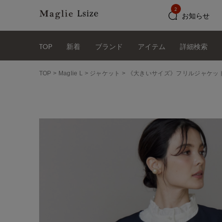
2
お知らせ
TOP
新着
ブランド
アイテム
詳細検索
TOP
Maglie L
ジャケット
《大きいサイズ》フリルジャケット《M Ma