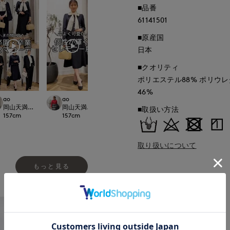
■品番
61141501
■原産国
日本
■クオリティ
ポリエステル88% ポリウレ
46%
ao
ao
minami
kie
LOSET
岡山天満屋SUPERIORCLOSET
岡山天満屋SUPERIORCLOSET
池袋東武ROBE SUPERIOR CLOSET
銀座三越SUPERIOR
■取扱い方法
157
cm
157
cm
159
cm
164
cm
取り扱いについて
もっと見る