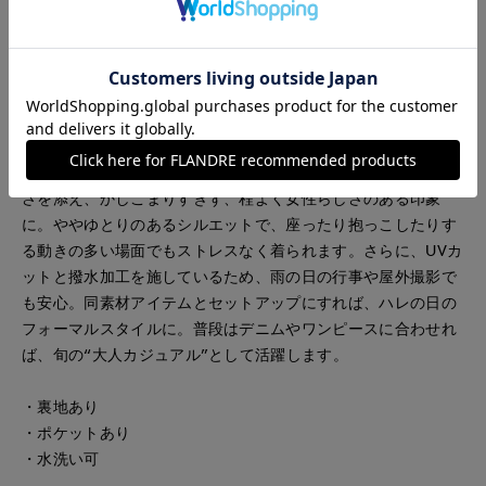
前線で着回しできる、ママのための「品よく」ハレ服が完成し
ました。
■デザイン
特別な日にも普段使いにもできる万能上品ジャケット。白とネ
イビーの美しい2色展開で、写真に残るセレモニーシーンにも
映える品の良さが魅力です。裾のスカラップデザインが華やか
さを添え、かしこまりすぎず、程よく女性らしさのある印象
に。ややゆとりのあるシルエットで、座ったり抱っこしたりす
る動きの多い場面でもストレスなく着られます。さらに、UVカ
ットと撥水加工を施しているため、雨の日の行事や屋外撮影で
も安心。同素材アイテムとセットアップにすれば、ハレの日の
フォーマルスタイルに。普段はデニムやワンピースに合わせれ
ば、旬の“大人カジュアル”として活躍します。
・裏地あり
・ポケットあり
・水洗い可