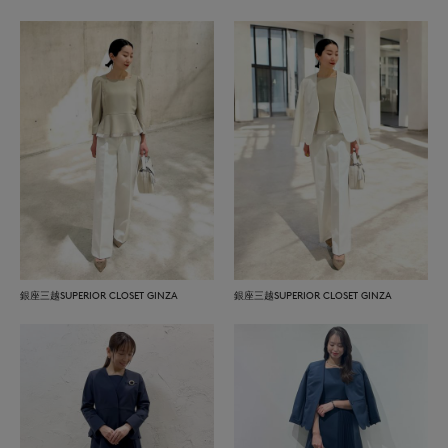
銀座三越SUPERIOR CLOSET GINZA
銀座三越SUPERIOR CLOSET GINZA