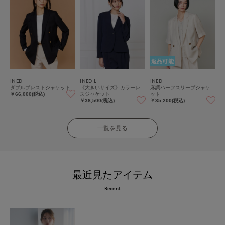
返品可能
INED
INED L
INED
ダブルブレストジャケット
《大きいサイズ》カラーレ
麻調ハーフスリーブジャケ
スジャケット
ット
￥66,000(税込)
￥38,500(税込)
￥35,200(税込)
一覧を見る
最近見たアイテム
Recent