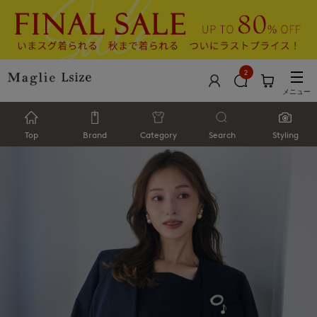
2
メニュー
Top
Brand
Category
Search
Styling