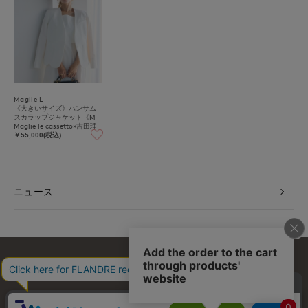
Maglie L
《大きいサイズ》ハンサム
スカラップジャケット《M
Maglie le cassetto×吉田理
紗》
￥55,000(税込)
ニュース
お問い合わせ
利用規約
会社概要
プライバシーポリシー