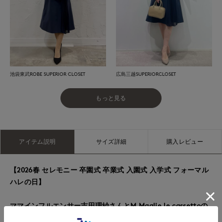
池袋東武ROBE SUPERIOR CLOSET
広島三越SUPERIORCLOSET
もっと見る
アイテム説明
サイズ詳細
購入レビュー
【2026春 セレモニー 卒園式 卒業式 入園式 入学式 フォーマル
ハレの日】
ママインフルエンサー吉田理紗さんとM Maglie le cassettoの
大好評コラボ企画！ハレの日もお仕事にも、ワードローブの最