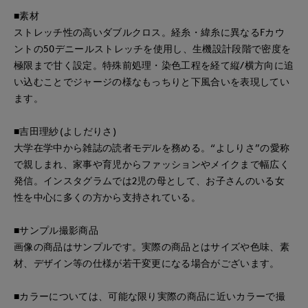
■素材
ストレッチ性の高いダブルクロス。経糸・緯糸に異なるFカウ
ントの50デニールストレッチを使用し、生機設計段階で密度を
極限まで甘く設定。特殊前処理・染色工程を経て縦/横方向に追
い込むことでジャージの様なもっちりと下風合いを表現してい
ます。
■吉田理紗(よしだりさ)
大学在学中から雑誌の読者モデルを務める。“よしりさ”の愛称
で親しまれ、家事や育児からファッションやメイクまで幅広く
発信。インスタグラムでは2児の母として、お子さんのいる女
性を中心に多くの方から支持されている。
■サンプル撮影商品
画像の商品はサンプルです。実際の商品とはサイズや色味、素
材、デザイン等の仕様が若干変更になる場合がございます。
■カラーについては、可能な限り実際の商品に近いカラーで撮