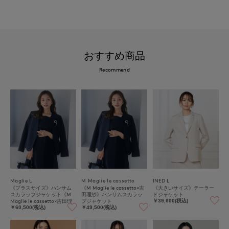
おすすめ商品
Recommend
Maglie L
M Maglie le cassetto
INED L
《プラスサイズ》ハンサム
《M Maglie le cassetto×吉
《大きいサイズ》テーラー
スカラップジャケット《M
田理紗》ハンサムスカラッ
ドジャケット
Maglie le cassetto×吉田理
プジャケット
￥39,600(税込)
紗》
￥60,500(税込)
￥49,500(税込)