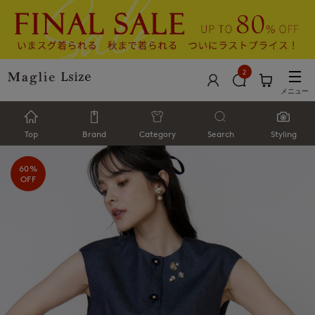
2
メニュー
Top
Brand
Category
Search
Styling
60%
OFF