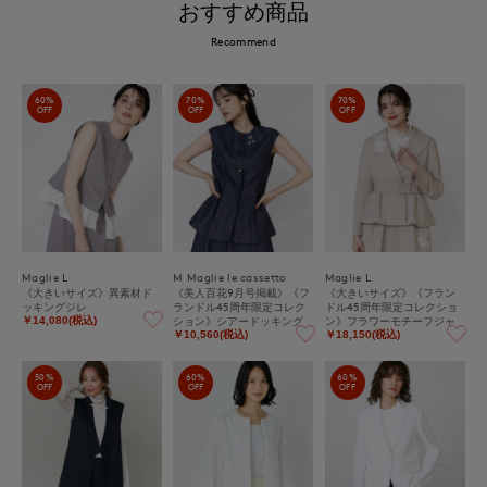
おすすめ商品
Recommend
60%
70%
70%
OFF
OFF
OFF
Maglie L
M Maglie le cassetto
Maglie L
《大きいサイズ》異素材ド
《美人百花9月号掲載》《フ
《大きいサイズ》《フラン
ッキングジレ
ランドル45周年限定コレク
ドル45周年限定コレクショ
ション》シアードッキング
ン》フラワーモチーフジャ
￥14,080(税込)
デニムジレ《M Maglie le ca
ケット《M Maglie le casset
￥10,560(税込)
￥18,150(税込)
ssetto》
to》
50%
60%
60%
OFF
OFF
OFF