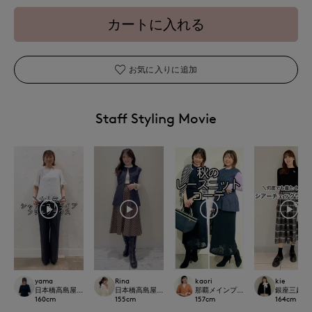
カートに入れる
お気に入りに追加
Staff Styling Movie
yama
Rina
kaori
kie
日本橋高島屋SC SUPERIOR CLOSET
日本橋高島屋M Maglie le cassetto
那覇メインプレイスI.T.'S.internation
銀座三越SUPE
160
cm
155
cm
157
cm
164
cm