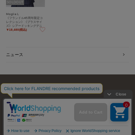
SOLDOUT
Maglie L
《フランドル45周年限定コ
レクション》《プラスサイ
ズ》シアードッキングデニ
ムジレ《M Maglie le casset
￥18,480(税込)
to》
ニュース
お問い合わせ
利用規約
会社概要
プライバシーポリシー
特定商取引・古物営業法に基づく表示
店舗リスト
© FLANDRE CO., LTD.