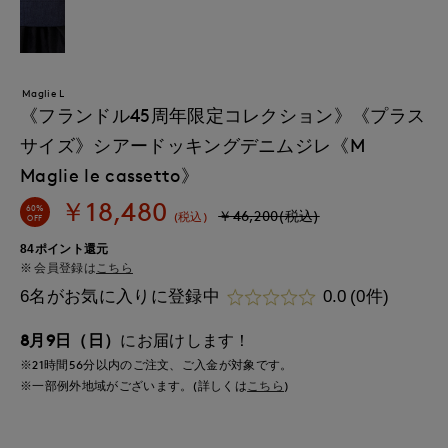
Maglie L
《フランドル45周年限定コレクション》《プラス
サイズ》シアードッキングデニムジレ《M
Maglie le cassetto》
￥18,480
60%
￥46,200(税込)
(税込)
OFF
84ポイント還元
会員登録は
こちら
6名がお気に入りに登録中
0.0
(0件)
8月9日（日）
にお届けします！
※21時間
56分
以内
のご注文、ご入金が対象です。
※一部例外地域がございます。(詳しくは
こちら
)