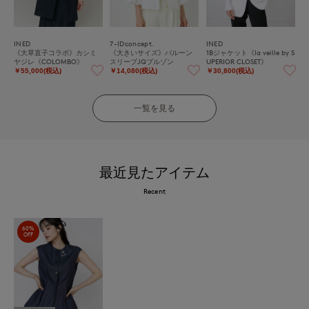
INED
7-IDconcept.
INED
《大草直子コラボ》カシミ
《大きいサイズ》バルーン
1Bジャケット《la veille by S
ヤジレ《COLOMBO》
スリーブJQブルゾン
UPERIOR CLOSET》
￥55,000(税込)
￥14,080(税込)
￥30,800(税込)
一覧を見る
最近見たアイテム
Recent
60%
OFF