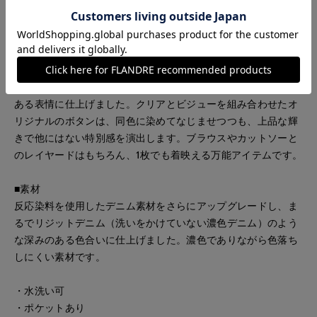
今年注目のトレンド素材「デニム」を使用した、存在感たっぷ
りのロングジレ。品質に定評のある岡山産デニムを、色落ちし
にくい特別なカラーで別注したこだわりの素材を使用していま
す。肩はやや広めで、丸みを帯びたカッティングが柔らかな印
象をプラス。後ろウエストから裾にかけては、透け感のある黒
のオーガンジーをたっぷりとギャザー使いであしらい、動きの
ある表情に仕上げました。クリアとビジューを組み合わせたオ
リジナルのボタンは、同色に染めてなじませつつも、上品な輝
きで他にはない特別感を演出します。ブラウスやカットソーと
のレイヤードはもちろん、1枚でも着映える万能アイテムです。
■素材
反応染料を使用したデニム素材をさらにアップグレードし、ま
るでリジットデニム（洗いをかけていない濃色デニム）のよう
な深みのある色合いに仕上げました。濃色でありながら色落ち
しにくい素材です。
・水洗い可
・ポケットあり