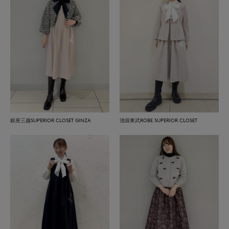
銀座三越SUPERIOR CLOSET GINZA
池袋東武ROBE SUPERIOR CLOSET