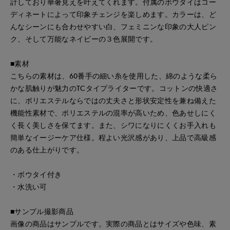
計しており華奢見えを叶えてくれます。付属のボウタイはコー
ディネートによって印象チェンジを楽しめます。カラーは、ど
んなシーンにも合わせやすい白、フェミニンな印象の大人ピン
ク、そして万能なネイビーの３色展開です。
■素材
こちらの素材は、60番手の細い糸を使用した、綿のような柔ら
かな肌触りが魅力のTCタイプライターです。コットンの快適さ
に、ポリエステルならではの丈夫さと形状安定性を兼ね備えた
機能性素材で、ポリエステルの混率が高いため、色あせしにく
く長く美しさを保てます。また、シワになりにくくお手入れも
簡単なイージーケア仕様。程よい光沢感があり、上品で高級感
のある仕上がりです。
・ボウタイ付き
・水洗い可
■サンプル撮影商品
画像の商品はサンプルです。実際の商品とはサイズや色味、素