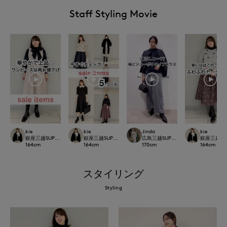
Staff Styling Movie
kie
kie
Jinda
kie
銀座三越SUPERIOR CLOSET GINZA
銀座三越SUPERIOR CLOSET GINZA
広島三越SUPERIORCLOSET
銀座三越SUPE
164
cm
164
cm
170
cm
164
cm
スタイリング
Styling