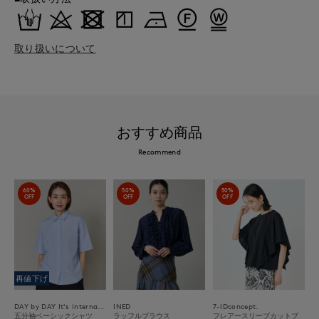
取り扱いについて
おすすめ商品
Recommend
60%
50%
50%
OFF
OFF
OFF
再値下げ
DAY by DAY It's international
INED
7-IDconcept.
五分袖ベーシックシャツ
ラッフルブラウス
フレアースリーブカットプ