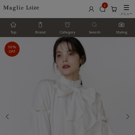
2
メニュー
Top
Brand
Category
Search
Styling
50%
OFF