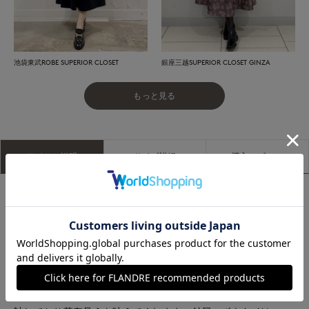
池袋東武ROBE SUPERIOR CLOSET
銀座三越SUPERIOR CLOSET GINZA
もっと見る
アイテム説明
サイズ詳細
購入レビュー
■デザイン
袖にあしらったビジューが目を引くこだわりのボウタイブラウ
ス。袖途中にギャザー切替を入れた立体的なデザインで、目線
が集まる位置に大小さまざまなビジューを美しく配置。袖口の
フリル先と衿先には、繊細な２段のピコミシン加工を施し、細
部まで贅沢な仕上がりに。衿ぐりから自然に広がるギャザーシ
ルエットはゆったりとした着心地ながら、肩はコンパクトに設