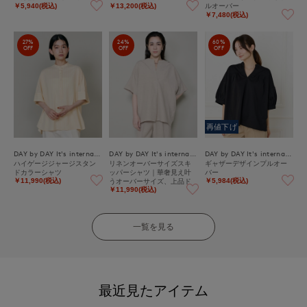
ルオーバー
￥5,940(税込)
￥13,200(税込)
￥7,480(税込)
27%
24%
60%
OFF
OFF
OFF
再値下げ
DAY by DAY It's international
DAY by DAY It's international
DAY by DAY It's international
ハイゲージジャージスタン
リネンオーバーサイズスキ
ギャザーデザインプルオー
ドカラーシャツ
ッパーシャツ｜華奢見え叶
バー
うオーバーサイズ、上品ド
￥11,990(税込)
￥5,984(税込)
レープの綿麻シャツ
￥11,990(税込)
一覧を見る
最近見たアイテム