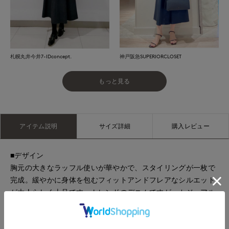
札幌丸井今井7-IDconcept.
神戸阪急SUPERIORCLOSET
もっと見る
アイテム説明
サイズ詳細
購入レビュー
■デザイン
胸元の大きなラッフル使いが華やかで、スタイリングが一枚で
完成。緩やかに身体を包むフィットアンドフレアなシルエット
が大人らしく上品です。トレンドのデニムですが、カジュアル
になり過ぎず着こなしていただけるのがおすすめのポイントで
す。リブのショート丈ボレロを合わせていただければ脚長効果
も抜群で、バランス良くスタイルアップも叶います。サンダル