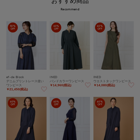
おすすめ商品
Recommend
50%
60%
60%
OFF
OFF
OFF
ef-de Black
INED
INED
デニムプリントレース使い
バンドカラーワンピース
ウエストタックワンピース
ワンピース
￥14,960(税込)
￥14,080(税込)
￥21,450(税込)
60%
60%
60%
OFF
OFF
OFF