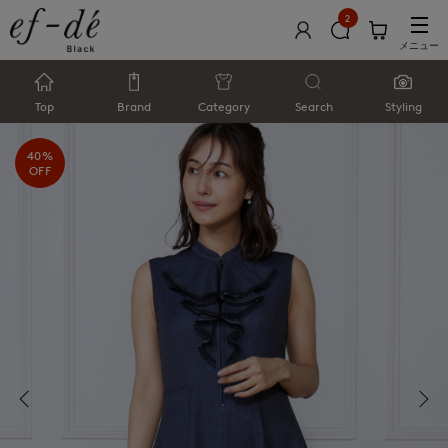
2
メニュー
Top
Brand
Category
Search
Styling
40%
OFF