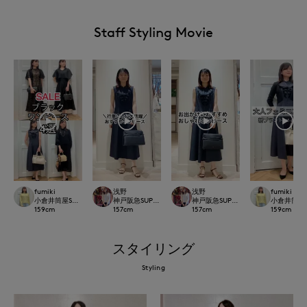
Staff Styling Movie
fumiki
浅野
浅野
fumiki
小倉井筒屋SUPERIOR CLOSET
神戸阪急SUPERIORCLOSET
神戸阪急SUPERIORCLOSET
小倉井筒屋SU
159
cm
157
cm
157
cm
159
cm
スタイリング
Styling