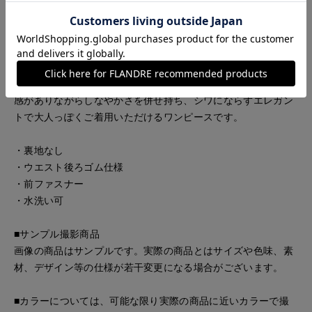
などを合わせてラフに、パンプスを合わせてランチ会などに、
幅広いシーンで使える1枚です。
■素材
デニムをプリントしたオリジナル素材で、しっかりとした生地
感がありながらしなやかさを併せ持ち、シワにならずエレガン
トで大人っぽくご着用いただけるワンピースです。
・裏地なし
・ウエスト後ろゴム仕様
・前ファスナー
・水洗い可
■サンプル撮影商品
画像の商品はサンプルです。実際の商品とはサイズや色味、素
材、デザイン等の仕様が若干変更になる場合がございます。
■カラーについては、可能な限り実際の商品に近いカラーで撮