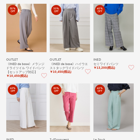
50%
50%
40%
OFF
OFF
OFF
OUTLET
OUTLET
INED
《INED de base》メランジ
《INED de base》ハイウエ
セミワイドパンツ
ドライツイル ワイドパンツ
ストタックワイドパンツ
￥13,200(税込)
【セットアップ対応】
￥10,450(税込)
￥10,450(税込)
60%
80%
60%
OFF
OFF
OFF
INED
7-IDconcept.
Le Souk