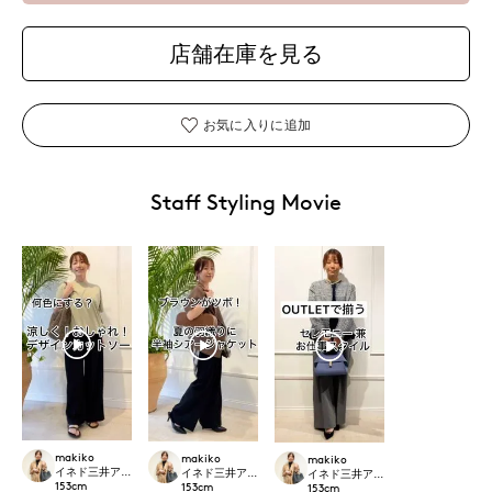
店舗在庫を見る
お気に入りに追加
Staff Styling Movie
makiko
makiko
makiko
イネド三井アウトレットパーク多摩南大沢店
イネド三井アウトレットパーク多摩南大沢店
イネド三井アウトレットパーク多摩
153
cm
153
cm
153
cm