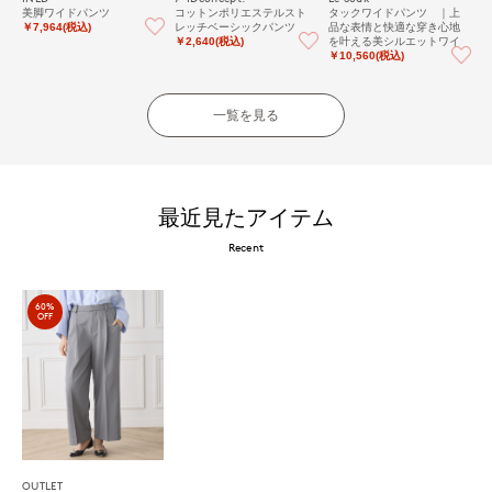
美脚ワイドパンツ
コットンポリエステルスト
タックワイドパンツ ｜上
レッチベーシックパンツ
品な表情と快適な穿き心地
￥7,964(税込)
を叶える美シルエットワイ
￥2,640(税込)
ドパンツ
￥10,560(税込)
一覧を見る
最近見たアイテム
Recent
60%
OFF
OUTLET