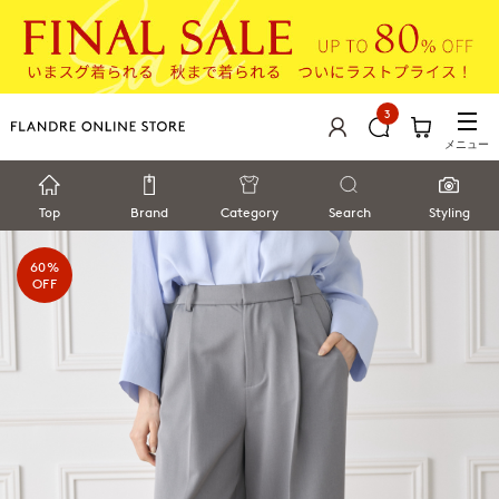
3
メニュー
Top
Brand
Category
Search
Styling
60%
OFF