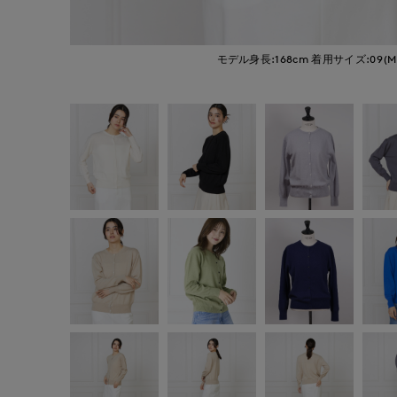
モデル身長:168cm
着用サイズ:09(M