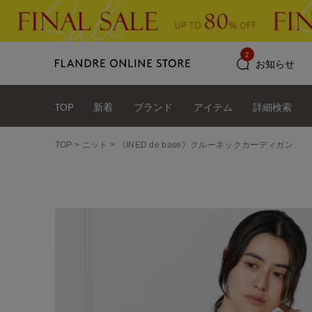
2
お知らせ
TOP
新着
ブランド
アイテム
詳細検索
TOP
ニット
《INED de base》クルーネックカーディガン