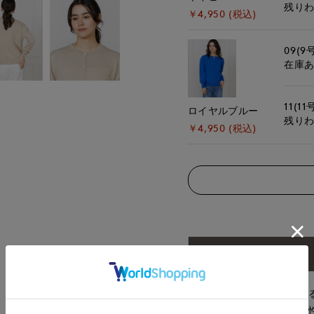
残り
￥4,950 (税込)
09(9
在庫
11(11
ロイヤルブルー
残り
￥4,950 (税込)
アイテム説明
デイリーユースで大活躍す
感のあるサイジングで、女