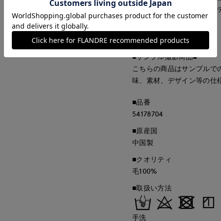
わつかないから羽織りアイ
・水洗い可
■サンプル撮影商品■
こちらの商品はサンプルで
味、素材、デザイン等の仕
■品番
54178704
■原産国
中国製
■クオリティ
毛100%
■取扱い方法
手洗